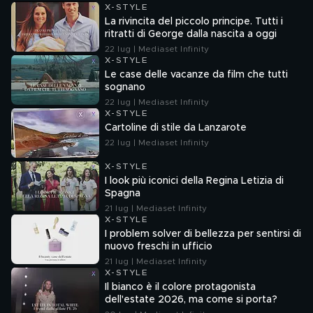
X-STYLE
La rivincita del piccolo principe. Tutti i
ritratti di George dalla nascita a oggi
22 lug | Mediaset Infinity
X-STYLE
Le case delle vacanze da film che tutti
sognano
22 lug | Mediaset Infinity
X-STYLE
Cartoline di stile da Lanzarote
22 lug | Mediaset Infinity
X-STYLE
I look più iconici della Regina Letizia di
Spagna
21 lug | Mediaset Infinity
X-STYLE
I problem solver di bellezza per sentirsi di
nuovo freschi in ufficio
21 lug | Mediaset Infinity
X-STYLE
Il bianco è il colore protagonista
dell'estate 2026, ma come si porta?