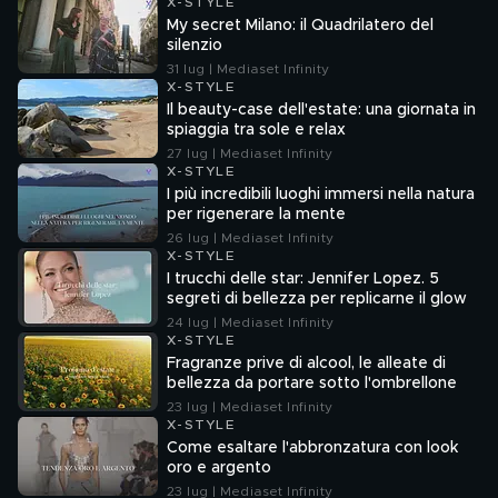
X-STYLE
My secret Milano: il Quadrilatero del
silenzio
31 lug | Mediaset Infinity
X-STYLE
Il beauty-case dell'estate: una giornata in
spiaggia tra sole e relax
27 lug | Mediaset Infinity
X-STYLE
I più incredibili luoghi immersi nella natura
per rigenerare la mente
26 lug | Mediaset Infinity
X-STYLE
I trucchi delle star: Jennifer Lopez. 5
segreti di bellezza per replicarne il glow
24 lug | Mediaset Infinity
X-STYLE
Fragranze prive di alcool, le alleate di
bellezza da portare sotto l'ombrellone
23 lug | Mediaset Infinity
X-STYLE
Come esaltare l'abbronzatura con look
oro e argento
23 lug | Mediaset Infinity