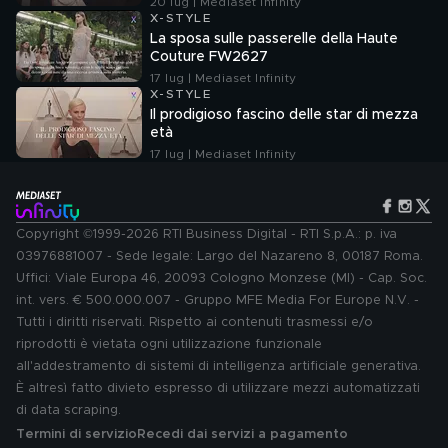
20 lug | Mediaset Infinity
X-STYLE
La sposa sulle passerelle della Haute
Couture FW2627
17 lug | Mediaset Infinity
X-STYLE
Il prodigioso fascino delle star di mezza
età
17 lug | Mediaset Infinity
Copyright ©1999-2026 RTI Business Digital - RTI S.p.A.: p. iva
03976881007 - Sede legale: Largo del Nazareno 8, 00187 Roma.
Uffici: Viale Europa 46, 20093 Cologno Monzese (MI) - Cap. Soc.
int. vers. € 500.000.007 - Gruppo MFE Media For Europe N.V. -
Tutti i diritti riservati. Rispetto ai contenuti trasmessi e/o
riprodotti è vietata ogni utilizzazione funzionale
all'addestramento di sistemi di intelligenza artificiale generativa.
È altresì fatto divieto espresso di utilizzare mezzi automatizzati
di data scraping.
Termini di servizio
Recedi dai servizi a pagamento