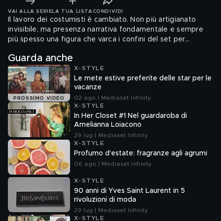
VAI ALLA SERIE
LA TUA LISTA
CONDIVIDI
Il lavoro dei costumisti è cambiato. Non più artigianato
invisibile, ma presenza narrativa fondamentale e sempre
più spesso una figura che varca i confini del set per
esistere sui red carpet, sui social e dentro le logiche dei
Guarda anche
brand. Viaggio nel costume design attraverso i film, da
X-STYLE
Marty Supreme a Il Diavolo veste Prada 2.
Le mete estive preferite delle star per le
vacanze
02 ago | Mediaset Infinity
PROSSIMO VIDEO
X-STYLE
In Her Closet #1 Nel guardaroba di
Amelianna Loiacono
29 lug | Mediaset Infinity
X-STYLE
Profumo d'estate: fragranze agli agrumi
06 ago | Mediaset Infinity
X-STYLE
90 anni di Yves Saint Laurent in 5
rivoluzioni di moda
29 lug | Mediaset Infinity
X-STYLE