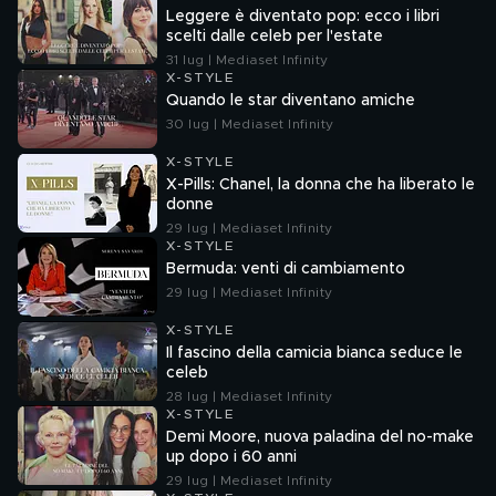
Leggere è diventato pop: ecco i libri
scelti dalle celeb per l'estate
31 lug | Mediaset Infinity
X-STYLE
Quando le star diventano amiche
30 lug | Mediaset Infinity
X-STYLE
X-Pills: Chanel, la donna che ha liberato le
donne
29 lug | Mediaset Infinity
X-STYLE
Bermuda: venti di cambiamento
29 lug | Mediaset Infinity
X-STYLE
Il fascino della camicia bianca seduce le
celeb
28 lug | Mediaset Infinity
X-STYLE
Demi Moore, nuova paladina del no-make
up dopo i 60 anni
29 lug | Mediaset Infinity