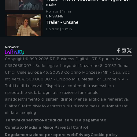
male
Horror | 1 min
UNSANE
Trailer - Unsane
Horror | 2 min
Copyright ©1999-2026 RTI Business Digital - RTI S.p.A.: p. iva
03976881007 - Sede legale: Largo del Nazareno 8, 00187 Roma.
Uffici: Viale Europa 46, 20093 Cologno Monzese (MI) - Cap. Soc.
int. vers. € 500.000.007 - Gruppo MFE Media For Europe N.V. -
Tutti i diritti riservati. Rispetto ai contenuti trasmessi e/o
riprodotti è vietata ogni utilizzazione funzionale
all'addestramento di sistemi di intelligenza artificiale generativa.
È altresì fatto divieto espresso di utilizzare mezzi automatizzati
di data scraping.
Termini di servizio
Recedi dai servizi a pagamento
Comitato Media e Minori
Parental Control
Regolamentazione per opere web
Privacy
Cookie policy