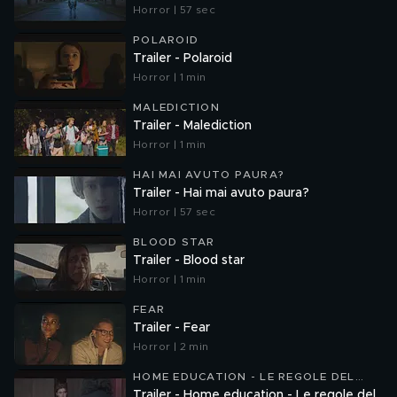
Horror | 57 sec
POLAROID
Trailer - Polaroid
Horror | 1 min
MALEDICTION
Trailer - Malediction
Horror | 1 min
HAI MAI AVUTO PAURA?
Trailer - Hai mai avuto paura?
Horror | 57 sec
BLOOD STAR
Trailer - Blood star
Horror | 1 min
FEAR
Trailer - Fear
Horror | 2 min
HOME EDUCATION - LE REGOLE DEL
MALE
Trailer - Home education - Le regole del