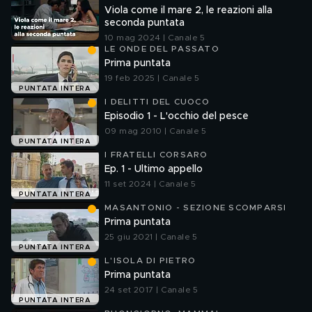
STAGIONE
Viola come il mare 2, le reazioni alla
seconda puntata
10 mag 2024 | Canale 5
LE ONDE DEL PASSATO
Prima puntata
19 feb 2025 | Canale 5
PUNTATA INTERA
I DELITTI DEL CUOCO
Episodio 1 - L'occhio del pesce
09 mag 2010 | Canale 5
PUNTATA INTERA
I FRATELLI CORSARO
Ep. 1 - Ultimo appello
11 set 2024 | Canale 5
PUNTATA INTERA
MASANTONIO - SEZIONE SCOMPARSI
Prima puntata
25 giu 2021 | Canale 5
PUNTATA INTERA
L'ISOLA DI PIETRO
Prima puntata
24 set 2017 | Canale 5
PUNTATA INTERA