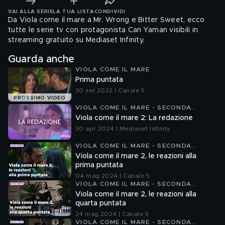
VAI ALLA SERIE
LA TUA LISTA
CONDIVIDI
Da Viola come il mare a Mr. Wrong e Bitter Sweet, ecco
tutte le serie tv con protagonista Can Yaman visibili in
streaming gratuito su Mediaset Infinity.
Guarda anche
VIOLA COME IL MARE
Prima puntata
30 set 2022 | Canale 5
PROSSIMO VIDEO
VIOLA COME IL MARE - SECONDA
STAGIONE
Viola come il mare 2: La redazione
30 apr 2024 | Mediaset Infinity
VIOLA COME IL MARE - SECONDA
STAGIONE
Viola come il mare 2, le reazioni alla
prima puntata
04 mag 2024 | Canale 5
VIOLA COME IL MARE - SECONDA
STAGIONE
Viola come il mare 2, le reazioni alla
quarta puntata
24 mag 2024 | Canale 5
VIOLA COME IL MARE - SECONDA