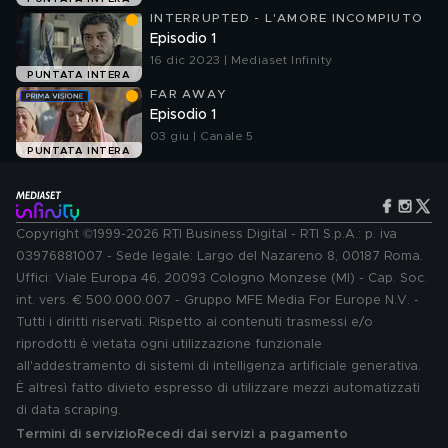
INTERRUPTED - L'AMORE INCOMPIUTO
Episodio 1
16 dic 2023 | Mediaset Infinity
PUNTATA INTERA
FAR AWAY
Episodio 1
03 giu | Canale 5
PUNTATA INTERA
Copyright ©1999-2026 RTI Business Digital - RTI S.p.A.: p. iva
03976881007 - Sede legale: Largo del Nazareno 8, 00187 Roma.
Uffici: Viale Europa 46, 20093 Cologno Monzese (MI) - Cap. Soc.
int. vers. € 500.000.007 - Gruppo MFE Media For Europe N.V. -
Tutti i diritti riservati. Rispetto ai contenuti trasmessi e/o
riprodotti è vietata ogni utilizzazione funzionale
all'addestramento di sistemi di intelligenza artificiale generativa.
È altresì fatto divieto espresso di utilizzare mezzi automatizzati
di data scraping.
Termini di servizio
Recedi dai servizi a pagamento