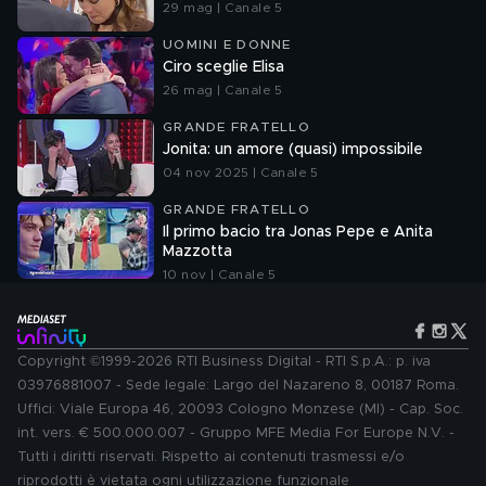
29 mag | Canale 5
UOMINI E DONNE
Ciro sceglie Elisa
26 mag | Canale 5
GRANDE FRATELLO
Jonita: un amore (quasi) impossibile
04 nov 2025 | Canale 5
GRANDE FRATELLO
Il primo bacio tra Jonas Pepe e Anita
Mazzotta
10 nov | Canale 5
Copyright ©1999-2026 RTI Business Digital - RTI S.p.A.: p. iva
03976881007 - Sede legale: Largo del Nazareno 8, 00187 Roma.
Uffici: Viale Europa 46, 20093 Cologno Monzese (MI) - Cap. Soc.
int. vers. € 500.000.007 - Gruppo MFE Media For Europe N.V. -
Tutti i diritti riservati. Rispetto ai contenuti trasmessi e/o
riprodotti è vietata ogni utilizzazione funzionale