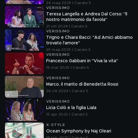
24 mag 2025 | Canale 5
VERISSIMO
Teresa Langella e Andrea Dal Corso: "Il
nostro matrimonio da favola"
21 set 2024 | Canale 5
VERISSIMO
Trigno e Chiara Bacci: "Ad Amici abbiamo
trovato l'amore"
25 mag 2025 | Canale 5
VERISSIMO
Francesco Gabbani in "Viva la vita"
16 mar 2025 | Canale 5
VERISSIMO
Marco, il marito di Benedetta Rossi
26 ott 2024 | Canale 5
VERISSIMO
Licia Colò e la figlia Liala
13 apr 2025 | Canale 5
X-STYLE
Ocean Symphony by Naj Oleari
18 feb 2025 | Canale 5