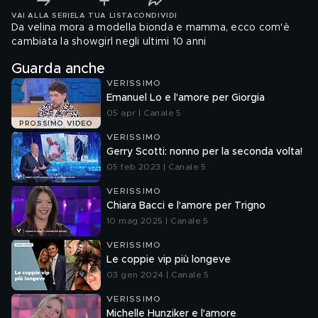
VAI ALLA SERIE
LA TUA LISTA
CONDIVIDI
Da velina mora a modella bionda e mamma, ecco com'è
cambiata la showgirl negli ultimi 10 anni
Guarda anche
VERISSIMO
Emanuel Lo e l'amore per Giorgia
05 apr | Canale 5
PROSSIMO VIDEO
VERISSIMO
Gerry Scotti: nonno per la seconda volta!
05 feb 2023 | Canale 5
VERISSIMO
Chiara Bacci e l'amore per Trigno
10 mag 2025 | Canale 5
VERISSIMO
Le coppie vip più longeve
03 gen 2024 | Canale 5
VERISSIMO
Michelle Hunziker e l'amore