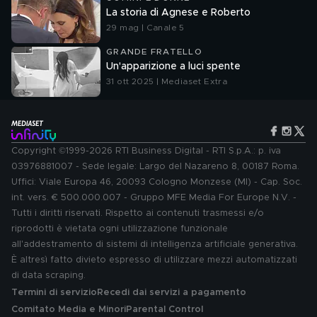
La storia di Agnese e Roberto
29 mag | Canale 5
GRANDE FRATELLO
Un'apparizione a luci spente
31 ott 2025 | Mediaset Extra
Copyright ©1999-2026 RTI Business Digital - RTI S.p.A.: p. iva
03976881007 - Sede legale: Largo del Nazareno 8, 00187 Roma.
Uffici: Viale Europa 46, 20093 Cologno Monzese (MI) - Cap. Soc.
int. vers. € 500.000.007 - Gruppo MFE Media For Europe N.V. -
Tutti i diritti riservati. Rispetto ai contenuti trasmessi e/o
riprodotti è vietata ogni utilizzazione funzionale
all'addestramento di sistemi di intelligenza artificiale generativa.
È altresì fatto divieto espresso di utilizzare mezzi automatizzati
di data scraping.
Termini di servizio
Recedi dai servizi a pagamento
Comitato Media e Minori
Parental Control