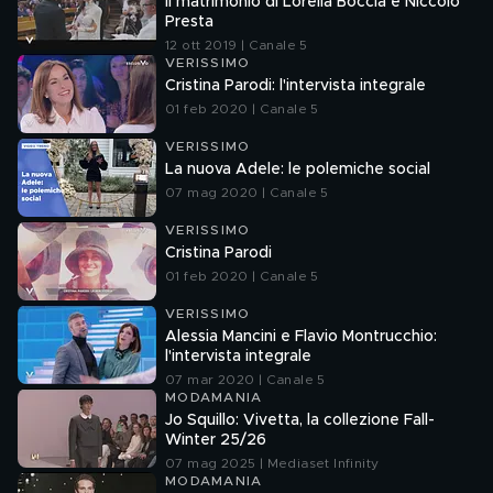
Il matrimonio di Lorella Boccia e Niccolò
Presta
12 ott 2019 | Canale 5
VERISSIMO
Cristina Parodi: l'intervista integrale
01 feb 2020 | Canale 5
VERISSIMO
La nuova Adele: le polemiche social
07 mag 2020 | Canale 5
VERISSIMO
Cristina Parodi
01 feb 2020 | Canale 5
VERISSIMO
Alessia Mancini e Flavio Montrucchio:
l'intervista integrale
07 mar 2020 | Canale 5
MODAMANIA
Jo Squillo: Vivetta, la collezione Fall-
Winter 25/26
07 mag 2025 | Mediaset Infinity
MODAMANIA