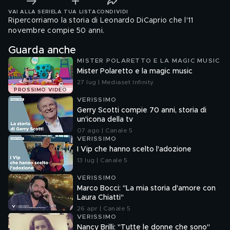
VAI ALLA SERIE
LA TUA LISTA
CONDIVIDI
Ripercorriamo la storia di Leonardo DiCaprio che l'11
novembre compie 50 anni.
Guarda anche
MISTER POLARETTO E LA MAGIC MUSIC
Mister Polaretto e la magic music
27 lug | Mediaset Infinity
PROSSIMO VIDEO
VERISSIMO
Gerry Scotti compie 70 anni, storia di
un'icona della tv
07 ago | Canale 5
VERISSIMO
I Vip che hanno scelto l'adozione
13 lug | Canale 5
VERISSIMO
Marco Bocci: "La mia storia d'amore con
Laura Chiatti"
26 apr | Canale 5
VERISSIMO
Nancy Brilli: "Tutte le donne che sono"