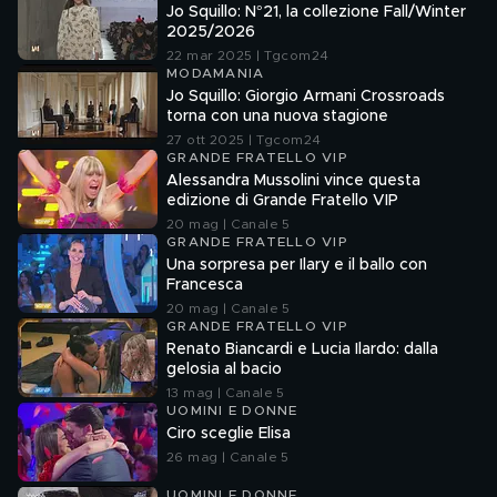
Jo Squillo: N°21, la collezione Fall/Winter
2025/2026
22 mar 2025 | Tgcom24
MODAMANIA
Jo Squillo: Giorgio Armani Crossroads
torna con una nuova stagione
27 ott 2025 | Tgcom24
GRANDE FRATELLO VIP
Alessandra Mussolini vince questa
edizione di Grande Fratello VIP
20 mag | Canale 5
GRANDE FRATELLO VIP
Una sorpresa per Ilary e il ballo con
Francesca
20 mag | Canale 5
GRANDE FRATELLO VIP
Renato Biancardi e Lucia Ilardo: dalla
gelosia al bacio
13 mag | Canale 5
UOMINI E DONNE
Ciro sceglie Elisa
26 mag | Canale 5
UOMINI E DONNE