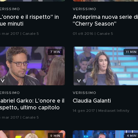
ERISSIMO
VERISSIMO
L'onore e il rispetto" in
Anteprima nuova serie d
ue minuti
"Cherry Season"
5 mar 2017 | Canale 5
01 ott 2016 | Canale 5
7 MIN
11 MIN
ERISSIMO
VERISSIMO
abriel Garko: L'onore e il
Claudia Galanti
ispetto, ultimo capitolo
14 gen 2017 | Mediaset Infinity
5 mar 2017 | Canale 5
9 MIN
4 MIN