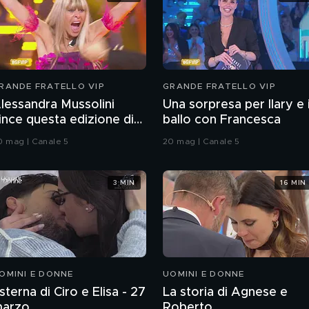
RANDE FRATELLO VIP
GRANDE FRATELLO VIP
lessandra Mussolini
Una sorpresa per Ilary e i
ince questa edizione di
ballo con Francesca
rande Fratello VIP
0 mag | Canale 5
20 mag | Canale 5
3 MIN
16 MIN
OMINI E DONNE
UOMINI E DONNE
sterna di Ciro e Elisa - 27
La storia di Agnese e
arzo
Roberto