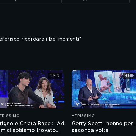
preferisco ricordare i bei momenti"
1 MIN
4 MIN
ERISSIMO
VERISSIMO
rigno e Chiara Bacci: "Ad
Gerry Scotti: nonno per 
mici abbiamo trovato
seconda volta!