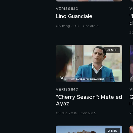
VERISSIMO
V
Lino Guanciale
"
d
06 mag 2017 | Canale 5
2
53 SEC
VERISSIMO
V
"Cherry Season": Mete ed
G
Ayaz
r
03 dic 2016 | Canale 5
2
2 MIN