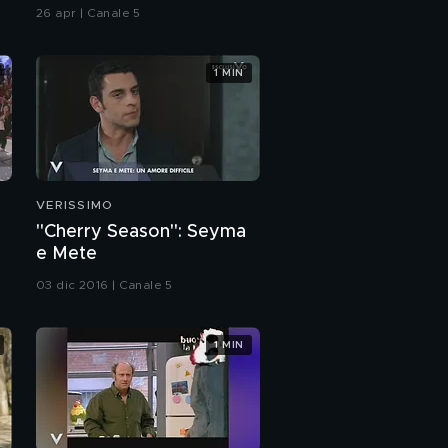
26 apr | Canale 5
1 MIN
VERISSIMO
"Cherry Season": Seyma
e Mete
03 dic 2016 | Canale 5
1 MIN