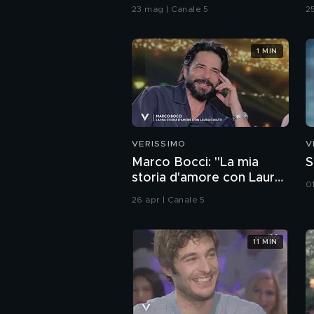
Giorgio"
l
23 mag | Canale 5
2
1 MIN
VERISSIMO
V
Marco Bocci: "La mia
S
storia d'amore con Laura
01
Chiatti"
26 apr | Canale 5
11 MIN