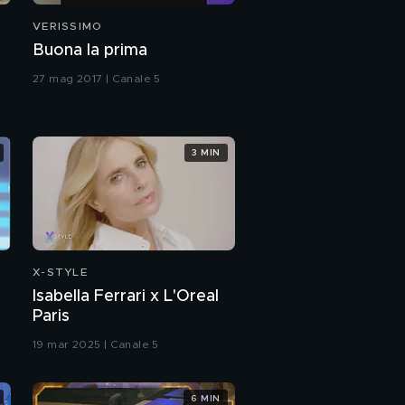
VERISSIMO
i
Buona la prima
27 mag 2017 | Canale 5
3 MIN
X-STYLE
Isabella Ferrari x L'Oreal
Paris
19 mar 2025 | Canale 5
6 MIN