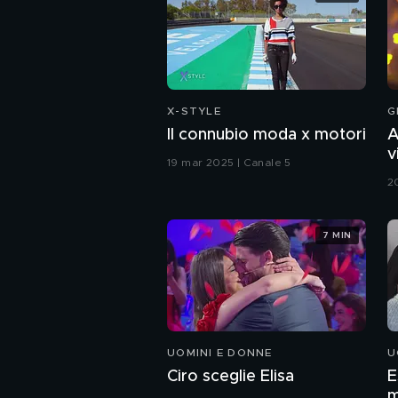
X-STYLE
G
Il connubio moda x motori
A
v
19 mar 2025 | Canale 5
G
2
7 MIN
UOMINI E DONNE
U
Ciro sceglie Elisa
E
m