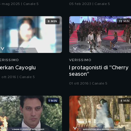
'amore"
5 mag 2025 | Canale 5
05 feb 2023 | Canale 5
8 MIN
13 MIN
ERISSIMO
VERISSIMO
erkan Cayoglu
I protagonisti di "Cherry
season"
 ott 2016 | Canale 5
01 ott 2016 | Canale 5
1 MIN
4 MIN