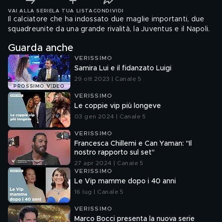
VAI ALLA SERIE
LA TUA LISTA
CONDIVIDI
Il calciatore che ha indossato due maglie importanti, due
squadreunite da una grande rivalità, la Juventus e il Napoli.
Guarda anche
VERISSIMO
Samira Lui e il fidanzato Luigi
29 ott 2023 | Canale 5
PROSSIMO VIDEO
VERISSIMO
Le coppie vip più longeve
03 gen 2024 | Canale 5
VERISSIMO
Francesca Chillemi e Can Yaman: "Il
nostro rapporto sul set"
27 apr 2024 | Canale 5
VERISSIMO
Le Vip mamme dopo i 40 anni
16 lug | Canale 5
VERISSIMO
Marco Bocci presenta la nuova serie