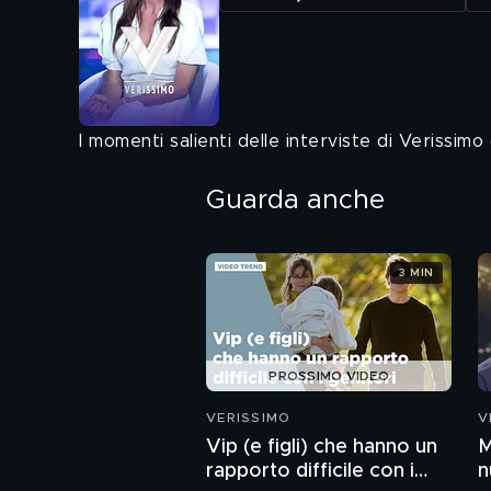
I momenti salienti delle interviste di Verissim
Guarda anche
3 MIN
PROSSIMO VIDEO
VERISSIMO
V
Vip (e figli) che hanno un
M
rapporto difficile con i
n