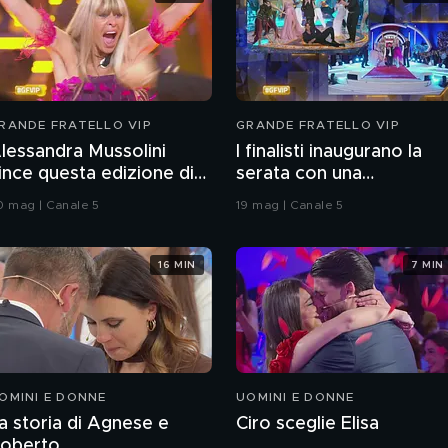
RANDE FRATELLO VIP
GRANDE FRATELLO VIP
lessandra Mussolini
I finalisti inaugurano la
ince questa edizione di
serata con una
rande Fratello VIP
coreografia
0 mag | Canale 5
19 mag | Canale 5
16 MIN
7 MIN
OMINI E DONNE
UOMINI E DONNE
a storia di Agnese e
Ciro sceglie Elisa
oberto