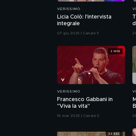
VERISSIMO
V
Licia Colò: l'intervista
T
integrale
d
07 giu 2025 | Canale 5
2
3 MIN
VERISSIMO
V
Francesco Gabbani in
M
"Viva la vita"
B
16 mar 2025 | Canale 5
2
33 SEC