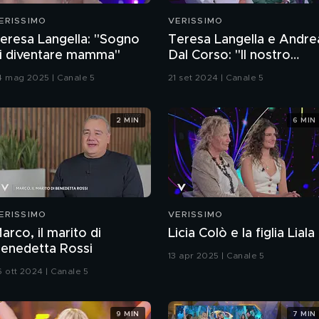
ERISSIMO
VERISSIMO
eresa Langella: "Sogno
Teresa Langella e Andre
i diventare mamma"
Dal Corso: "Il nostro
matrimonio da favola"
4 mag 2025 | Canale 5
21 set 2024 | Canale 5
2 MIN
6 MIN
ERISSIMO
VERISSIMO
arco, il marito di
Licia Colò e la figlia Liala
enedetta Rossi
13 apr 2025 | Canale 5
6 ott 2024 | Canale 5
9 MIN
7 MIN