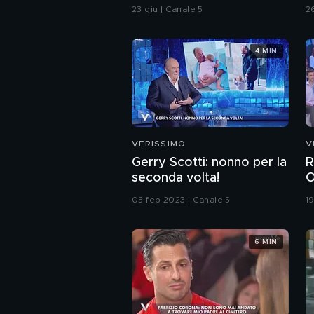
genitori
P
23 giu | Canale 5
2
4 MIN
VERISSIMO
V
Gerry Scotti: nonno per la
R
seconda volta!
O
05 feb 2023 | Canale 5
1
6 MIN