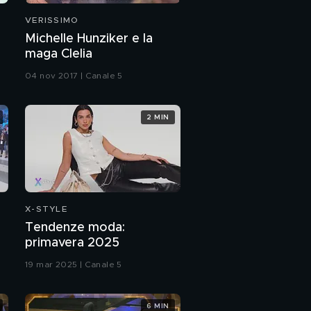
VERISSIMO
Michelle Hunziker e la
maga Clelia
04 nov 2017 | Canale 5
2 MIN
X-STYLE
Tendenze moda:
primavera 2025
19 mar 2025 | Canale 5
6 MIN