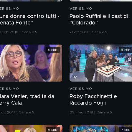
ERISSIMO
VERISSIMO
Una donna contro tutti -
Paolo Ruffini e il cast di
enata Fonte"
"Colorado"
3 feb 2018 | Canale 5
21 ott 2017 | Canale 5
5 MIN
8 MIN
ERISSIMO
VERISSIMO
ara Venier, tradita da
Roby Facchinetti e
erry Calà
Riccardo Fogli
 ott 2017 | Canale 5
05 mag 2018 | Canale 5
9 MIN
7 MIN