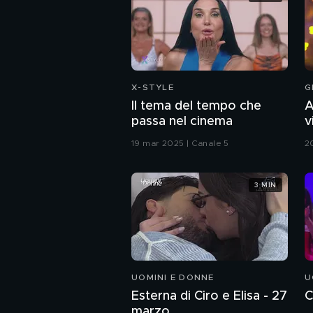
X-STYLE
G
Il tema del tempo che
A
passa nel cinema
v
G
19 mar 2025 | Canale 5
2
3 MIN
UOMINI E DONNE
U
Esterna di Ciro e Elisa - 27
C
marzo