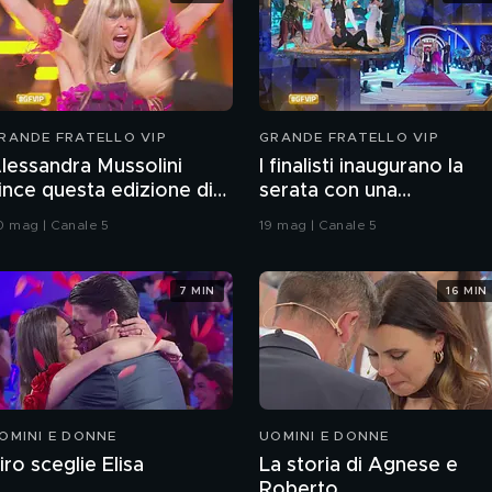
RANDE FRATELLO VIP
GRANDE FRATELLO VIP
lessandra Mussolini
I finalisti inaugurano la
ince questa edizione di
serata con una
rande Fratello VIP
coreografia
0 mag | Canale 5
19 mag | Canale 5
7 MIN
16 MIN
OMINI E DONNE
UOMINI E DONNE
iro sceglie Elisa
La storia di Agnese e
Roberto