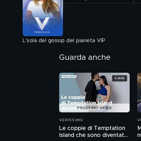
L'sola del gossip del pianeta VIP
Guarda anche
4 MIN
PROSSIMO VIDEO
VERISSIMO
V
Le coppie di Temptation
M
Island che sono diventate
n