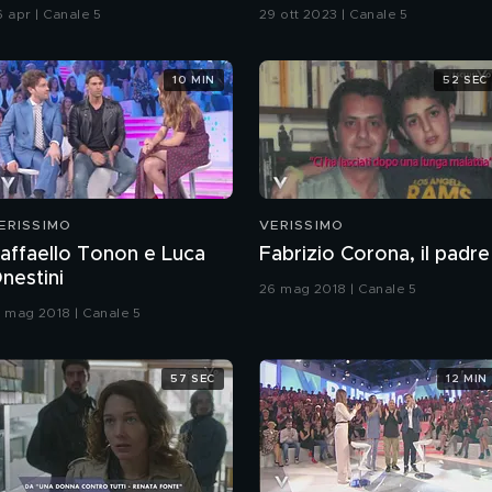
oliziotto a modo suo"
6 apr | Canale 5
29 ott 2023 | Canale 5
10 MIN
52 SEC
ERISSIMO
VERISSIMO
affaello Tonon e Luca
Fabrizio Corona, il padre
nestini
26 mag 2018 | Canale 5
9 mag 2018 | Canale 5
57 SEC
12 MIN