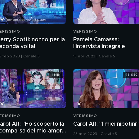
ERISSIMO
VERISSIMO
erry Scotti: nonno per la
Pamela Camassa:
econda volta!
l'intervista integrale
5 feb 2023 | Canale 5
15 apr 2023 | Canale 5
1 MIN
48 SEC
ERISSIMO
VERISSIMO
arol Alt: "Ho scoperto la
Carol Alt: "I miei nipotini"
comparsa del mio amore
25 mar 2023 | Canale 5
enna in tv"