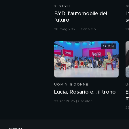
X-STYLE
G
BYD: l'automobile del
I
futuro
s
c
28 mag 2025 | Canale 5
1
17 MIN
UOMINI E DONNE
U
Lucia, Rosario e... il trono
E
m
23 set 2025 | Canale 5
2