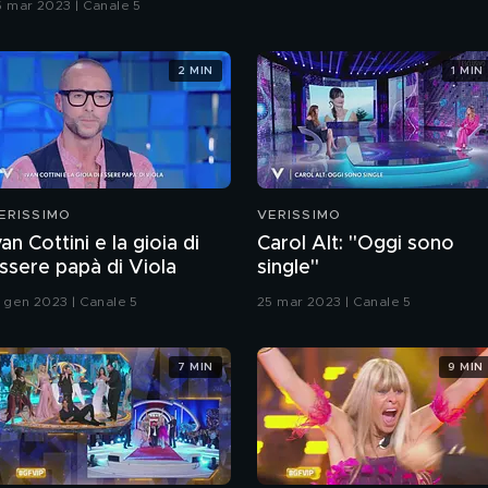
5 mar 2023 | Canale 5
2 MIN
1 MIN
ERISSIMO
VERISSIMO
van Cottini e la gioia di
Carol Alt: "Oggi sono
ssere papà di Viola
single"
5 gen 2023 | Canale 5
25 mar 2023 | Canale 5
7 MIN
9 MIN