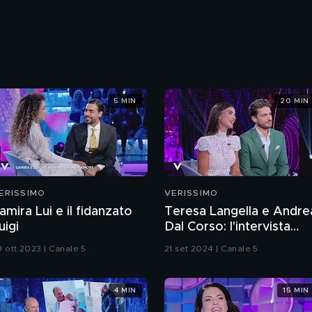
5 MIN
20 MIN
ERISSIMO
VERISSIMO
amira Lui e il fidanzato
Teresa Langella e Andre
uigi
Dal Corso: l'intervista
integrale
9 ott 2023 | Canale 5
21 set 2024 | Canale 5
4 MIN
15 MIN