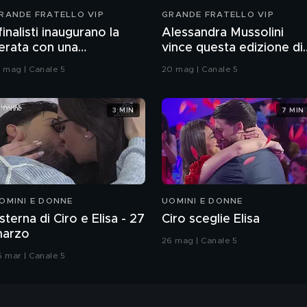
RANDE FRATELLO VIP
GRANDE FRATELLO VIP
 finalisti inaugurano la
Alessandra Mussolini
erata con una
vince questa edizione di
oreografia
Grande Fratello VIP
9 mag | Canale 5
20 mag | Canale 5
3 MIN
7 MIN
OMINI E DONNE
UOMINI E DONNE
sterna di Ciro e Elisa - 27
Ciro sceglie Elisa
arzo
26 mag | Canale 5
6 mar | Canale 5