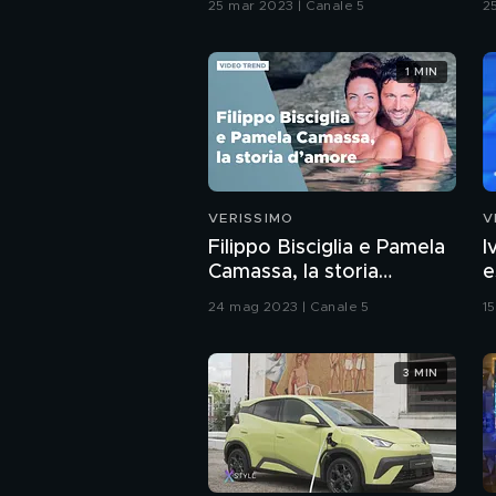
25 mar 2023 | Canale 5
2
1 MIN
VERISSIMO
V
Filippo Bisciglia e Pamela
I
Camassa, la storia
e
d'amore
24 mag 2023 | Canale 5
1
3 MIN