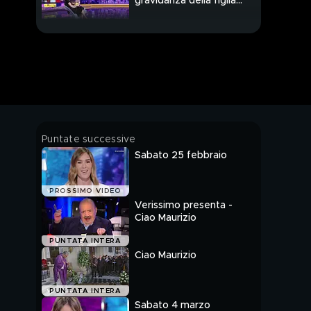
gravidanza della figlia
Aurora Ramazzotti
Michelle Hunziker: "Il
mio rapporto con Eros
Ramazzotti"
Michelle Hunziker e il
periodo difficile della
separazione
Michelle Hunziker e il
Puntate successive
rapporto con Tomaso
Sabato 25 febbraio
Trussardi
Michelle Hunziker e
PROSSIMO VIDEO
l'amore oggi
Verissimo presenta -
Ciao Maurizio
One Michelle Hunziker
PUNTATA INTERA
Show
Ciao Maurizio
Michelle Hunziker e la
PUNTATA INTERA
"sorellanza" con le
Sabato 4 marzo