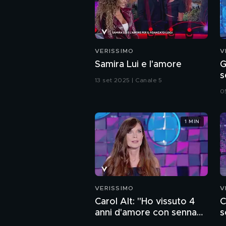
VERISSIMO
V
Samira Lui e l'amore
G
s
13 set 2025 | Canale 5
0
1 MIN
VERISSIMO
V
Carol Alt: "Ho vissuto 4
C
anni d'amore con senna
s
mentre ero sposata"
S