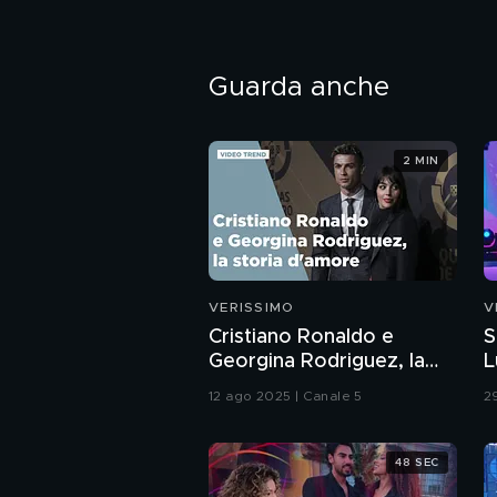
Guarda anche
2 MIN
VERISSIMO
V
Cristiano Ronaldo e
S
Georgina Rodriguez, la
L
storia d'amore
12 ago 2025 | Canale 5
2
48 SEC