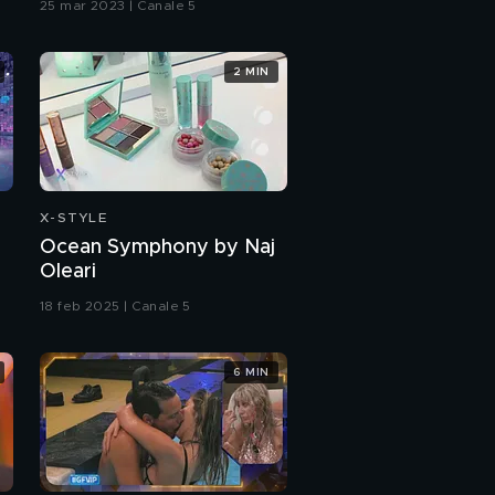
25 mar 2023 | Canale 5
Gerry Scotti: l'intervista
integrale
2 MIN
I Cugini di Campagna:
"Il nostro Sanremo
2023"
Il successo dei Cugini
di Campagna
X-STYLE
Ocean Symphony by Naj
I Cugini di Campagna:
"Abbiamo iniziato
Oleari
suonando per strada"
18 feb 2025 | Canale 5
I Cugini di Campagna e
"Anima mia"
6 MIN
I Cugini di Campagna: il
ritorno di Nick nel
gruppo
Ivano de I Cugini di