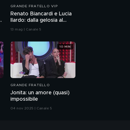
Campagna: "Ho avuto
GRANDE FRATELLO VIP
un ictus"
Renato Biancardi e Lucia
I Cugini di Campagna,
Ilardo: dalla gelosia al
tra zeppe e abiti
bacio
scintillanti
13 mag | Canale 5
I Cugini di Campagna in
"Lettera 22"
10 MIN
I Cugini di Campagna:
l'intervista integrale
Rita Pavone: "I mie 60
GRANDE FRATELLO
anni di carriera"
Jonita: un amore (quasi)
impossibile
Rita Pavone: la strada
per la celebrità
04 nov 2025 | Canale 5
L'infanzia di Rita
Pavone