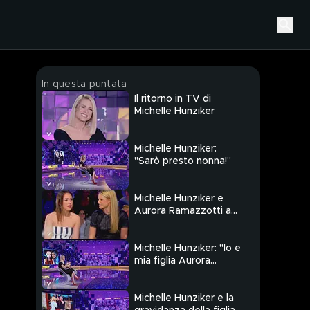
In questa puntata
Il ritorno in TV di
Michelle Hunziker
Michelle Hunziker:
"Sarò presto nonna!"
Michelle Hunziker e
Aurora Ramazzotti a
"Verissimo"
Michelle Hunziker: "Io e
mia figlia Aurora
Ramazzotti siamo
molto simili"
Michelle Hunziker e la