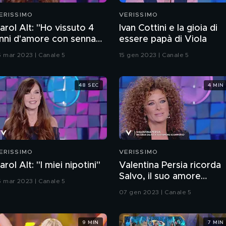
ERISSIMO
VERISSIMO
arol Alt: "Ho vissuto 4
Ivan Cottini e la gioia di
nni d'amore con senna
essere papà di Viola
entre ero sposata"
5 mar 2023 | Canale 5
15 gen 2023 | Canale 5
48 SEC
4 MIN
ERISSIMO
VERISSIMO
arol Alt: "I miei nipotini"
Valentina Persia ricorda
Salvo, il suo amore
5 mar 2023 | Canale 5
scomparso
07 gen 2023 | Canale 5
9 MIN
7 MIN