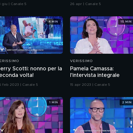
enitori
Poliziotto a modo suo"
 giu | Canale 5
26 apr | Canale 5
4 MIN
15 MIN
ERISSIMO
VERISSIMO
erry Scotti: nonno per la
Pamela Camassa:
econda volta!
l'intervista integrale
5 feb 2023 | Canale 5
15 apr 2023 | Canale 5
1 MIN
2 MIN