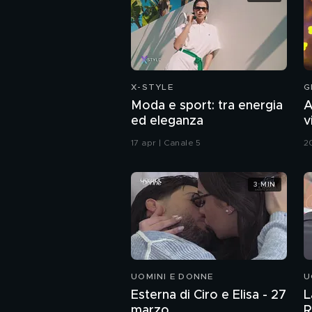
X-STYLE
G
Moda e sport: tra energia
A
ed eleganza
v
G
17 apr | Canale 5
2
3 MIN
UOMINI E DONNE
U
Esterna di Ciro e Elisa - 27
L
marzo
R