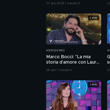
g
07 giu 2025 | Canale 5
23
1 MIN
VERISSIMO
V
Marco Bocci: "La mia
G
storia d'amore con Laura
s
Chiatti"
26 apr | Canale 5
0
1 MIN