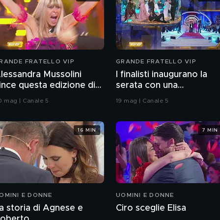
RANDE FRATELLO VIP
GRANDE FRATELLO VIP
lessandra Mussolini
I finalisti inaugurano la
ince questa edizione di
serata con una
rande Fratello VIP
coreografia
0 mag | Canale 5
19 mag | Canale 5
16 MIN
7 MIN
OMINI E DONNE
UOMINI E DONNE
a storia di Agnese e
Ciro sceglie Elisa
oberto