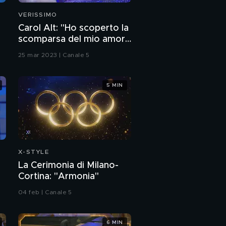
VERISSIMO
Carol Alt: "Ho scoperto la
scomparsa del mio amore
Senna in tv"
25 mar 2023 | Canale 5
5 MIN
X-STYLE
La Cerimonia di Milano-
Cortina: "Armonia"
04 feb | Canale 5
6 MIN