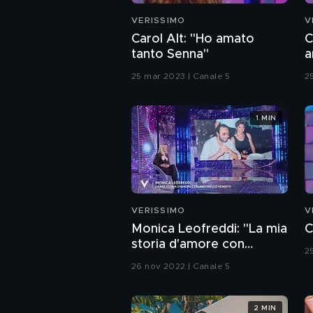
VERISSIMO
V
Carol Alt: "Ho amato
C
tanto Senna"
a
m
25 mar 2023 | Canale 5
2
1 MIN
VERISSIMO
V
Monica Leofreddi: "La mia
C
storia d'amore con
2
Antonello Venditti"
26 nov 2022 | Canale 5
2 MIN