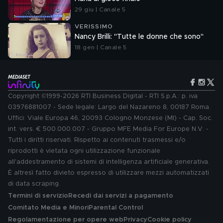
29 giu | Canale 5
VERISSIMO
Nancy Brilli: "Tutte le donne che sono"
18 gen | Canale 5
Copyright ©1999-2026 RTI Business Digital - RTI S.p.A.: p. iva
03976881007 - Sede legale: Largo del Nazareno 8, 00187 Roma.
Uffici: Viale Europa 46, 20093 Cologno Monzese (MI) - Cap. Soc.
int. vers. € 500.000.007 - Gruppo MFE Media For Europe N.V. -
Tutti i diritti riservati. Rispetto ai contenuti trasmessi e/o
riprodotti è vietata ogni utilizzazione funzionale
all'addestramento di sistemi di intelligenza artificiale generativa.
È altresì fatto divieto espresso di utilizzare mezzi automatizzati
di data scraping.
Termini di servizio
Recedi dai servizi a pagamento
Comitato Media e Minori
Parental Control
Regolamentazione per opere web
Privacy
Cookie policy