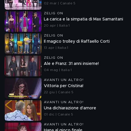
02 mar | Canale 5
ZELIG ON
La carica e la simpatia di Max Samaritani
20 apr | Italia 1
ZELIG ON
Il magico trolley di Raffaello Corti
13 apr | Italia 1
ZELIG ON
Ale e Franz: 31 anni insieme!
04 mag | Italia 1
AVANTI UN ALTRO!
Vittoria per Cristina!
22 giu | Canale 5
AVANTI UN ALTRO!
Una dichiarazione d'amore
01 dic | Canale 5
AVANTI UN ALTRO!
Hana al gioco finale