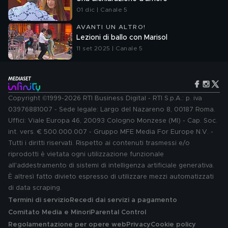
01 dic | Canale 5
AVANTI UN ALTRO!
Lezioni di ballo con Marisol
11 set 2025 | Canale 5
Copyright ©1999-2026 RTI Business Digital - RTI S.p.A.: p. iva
03976881007 - Sede legale: Largo del Nazareno 8, 00187 Roma.
Uffici: Viale Europa 46, 20093 Cologno Monzese (MI) - Cap. Soc.
int. vers. € 500.000.007 - Gruppo MFE Media For Europe N.V. -
Tutti i diritti riservati. Rispetto ai contenuti trasmessi e/o
riprodotti è vietata ogni utilizzazione funzionale
all'addestramento di sistemi di intelligenza artificiale generativa.
È altresì fatto divieto espresso di utilizzare mezzi automatizzati
di data scraping.
Termini di servizio
Recedi dai servizi a pagamento
Comitato Media e Minori
Parental Control
Regolamentazione per opere web
Privacy
Cookie policy