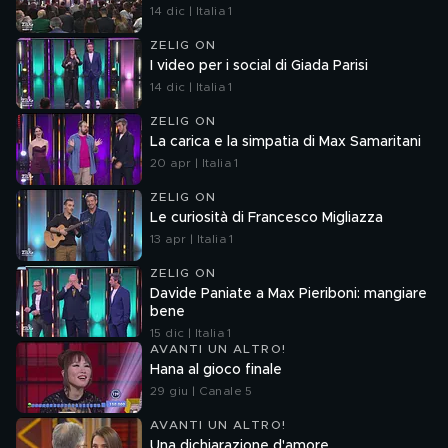
14 dic | Italia 1
ZELIG ON
I video per i social di Giada Parisi
14 dic | Italia 1
ZELIG ON
La carica e la simpatia di Max Samaritani
20 apr | Italia 1
ZELIG ON
Le curiosità di Francesco Migliazza
13 apr | Italia 1
ZELIG ON
Davide Paniate a Max Pieriboni: mangiare
bene
15 dic | Italia 1
AVANTI UN ALTRO!
Hana al gioco finale
29 giu | Canale 5
AVANTI UN ALTRO!
Una dichiarazione d'amore