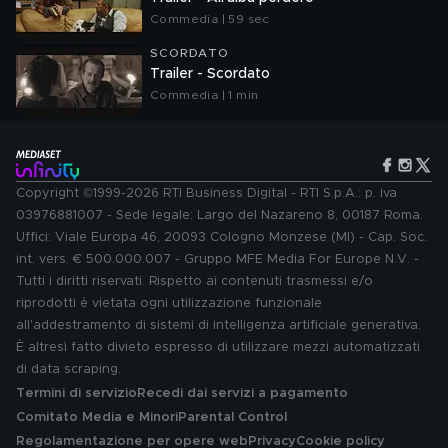
Commedia | 59 sec
SCORDATO
Trailer - Scordato
Commedia | 1 min
Copyright ©1999-2026 RTI Business Digital - RTI S.p.A.: p. iva
03976881007 - Sede legale: Largo del Nazareno 8, 00187 Roma.
Uffici: Viale Europa 46, 20093 Cologno Monzese (MI) - Cap. Soc.
int. vers. € 500.000.007 - Gruppo MFE Media For Europe N.V. -
Tutti i diritti riservati. Rispetto ai contenuti trasmessi e/o
riprodotti è vietata ogni utilizzazione funzionale
all'addestramento di sistemi di intelligenza artificiale generativa.
È altresì fatto divieto espresso di utilizzare mezzi automatizzati
di data scraping.
Termini di servizio
Recedi dai servizi a pagamento
Comitato Media e Minori
Parental Control
Regolamentazione per opere web
Privacy
Cookie policy