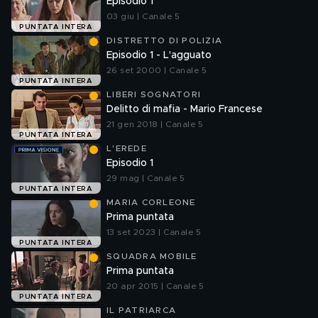
Episodio 1
03 giu | Canale 5
PUNTATA INTERA
DISTRETTO DI POLIZIA
Episodio 1 - L'agguato
26 set 2000 | Canale 5
PUNTATA INTERA
LIBERI SOGNATORI
Delitto di mafia - Mario Francese
21 gen 2018 | Canale 5
PUNTATA INTERA
L'EREDE
Episodio 1
29 mag | Canale 5
PUNTATA INTERA
MARIA CORLEONE
Prima puntata
13 set 2023 | Canale 5
PUNTATA INTERA
SQUADRA MOBILE
Prima puntata
20 apr 2015 | Canale 5
PUNTATA INTERA
IL PATRIARCA