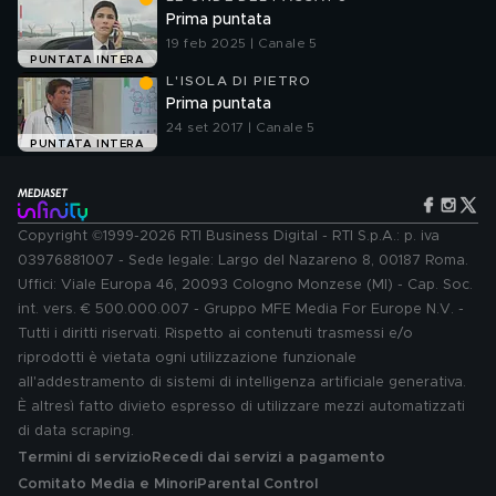
Prima puntata
19 feb 2025 | Canale 5
PUNTATA INTERA
L'ISOLA DI PIETRO
Prima puntata
24 set 2017 | Canale 5
PUNTATA INTERA
Copyright ©1999-2026 RTI Business Digital - RTI S.p.A.: p. iva
03976881007 - Sede legale: Largo del Nazareno 8, 00187 Roma.
Uffici: Viale Europa 46, 20093 Cologno Monzese (MI) - Cap. Soc.
int. vers. € 500.000.007 - Gruppo MFE Media For Europe N.V. -
Tutti i diritti riservati. Rispetto ai contenuti trasmessi e/o
riprodotti è vietata ogni utilizzazione funzionale
all'addestramento di sistemi di intelligenza artificiale generativa.
È altresì fatto divieto espresso di utilizzare mezzi automatizzati
di data scraping.
Termini di servizio
Recedi dai servizi a pagamento
Comitato Media e Minori
Parental Control