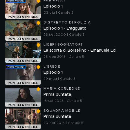
FAR AWAY
Episodio 1
03 giu | Canale 5
PUNTATA INTERA
DISTRETTO DI POLIZIA
Episodio 1 - L'agguato
26 set 2000 | Canale 5
PUNTATA INTERA
LIBERI SOGNATORI
La scorta di Borsellino - Emanuela Loi
28 gen 2018 | Canale 5
PUNTATA INTERA
L'EREDE
Episodio 1
29 mag | Canale 5
PUNTATA INTERA
MARIA CORLEONE
Prima puntata
13 set 2023 | Canale 5
PUNTATA INTERA
SQUADRA MOBILE
Prima puntata
20 apr 2015 | Canale 5
PUNTATA INTERA