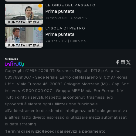
LE ONDE DEL PASSATO
Prima puntata
19 feb 2025 | Canale 5
PUNTATA INTERA
L'ISOLA DI PIETRO
Prima puntata
24 set 2017 | Canale 5
PUNTATA INTERA
Copyright ©1999-2026 RTI Business Digital - RTI S.p.A.: p. iva
03976881007 - Sede legale: Largo del Nazareno 8, 00187 Roma.
Uffici: Viale Europa 46, 20093 Cologno Monzese (MI) - Cap. Soc.
int. vers. € 500.000.007 - Gruppo MFE Media For Europe N.V. -
Tutti i diritti riservati. Rispetto ai contenuti trasmessi e/o
riprodotti è vietata ogni utilizzazione funzionale
all'addestramento di sistemi di intelligenza artificiale generativa.
È altresì fatto divieto espresso di utilizzare mezzi automatizzati
di data scraping.
Termini di servizio
Recedi dai servizi a pagamento