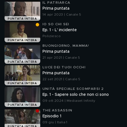
IL PATRIARCA
Prima puntata
14 apr 2023 | Canale 5
PUNTATA INTERA
IO SO CHI SEI
Ep. 1 - L' incidente
Poliziesco
PUNTATA INTERA
BUONGIORNO, MAMMA!
Prima puntata
21 apr 2021 | Canale 5
PUNTATA INTERA
LUCE DEI TUOI OCCHI
Prima puntata
22 set 2021 | Canale 5
PUNTATA INTERA
UNITÀ SPECIALE SCOMPARSI 2
Ep. 1 - Sapere solo che non ci sono
09 ott 2024 | Mediaset Infinity
PUNTATA INTERA
THE ASSASSIN
Episodio 1
09 giu | Italia 1
PUNTATA INTERA