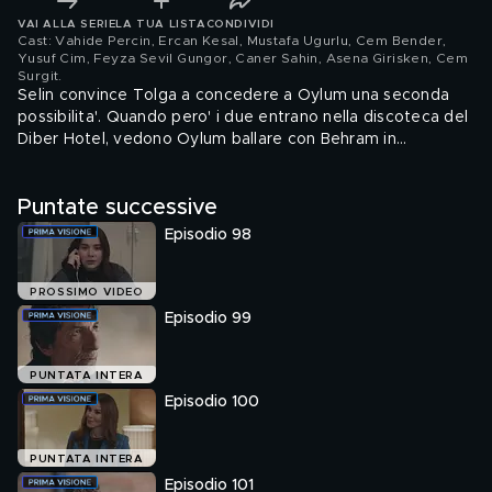
VAI ALLA SERIE
LA TUA LISTA
CONDIVIDI
Cast: Vahide Percin, Ercan Kesal, Mustafa Ugurlu, Cem Bender,
Yusuf Cim, Feyza Sevil Gungor, Caner Sahin, Asena Girisken, Cem
Surgit
.
Selin convince Tolga a concedere a Oylum una seconda
possibilita'. Quando pero' i due entrano nella discoteca del
Diber Hotel, vedono Oylum ballare con Behram in
atteggiamento apparentemente spensierato. Credendo
che Oylum sia li' per divertirsi, Tolga se ne va stizzito. In
Puntate successive
realta' la ragazza attende l'arrivo del padre, che poco
dopo fa il suo ingresso nel locale accompagnato da una
Episodio 98
giovanissima influencer di nome Nilden. Oylum esce dal
locale sconvolta, mentre Behram invia a Elmas alcune foto
che ritraggono i due avvinghiati.
PROSSIMO VIDEO
Episodio 99
PUNTATA INTERA
Episodio 100
PUNTATA INTERA
Episodio 101