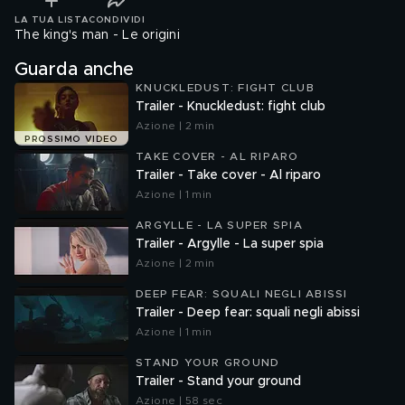
LA TUA LISTA
CONDIVIDI
The king's man - Le origini
Guarda anche
KNUCKLEDUST: FIGHT CLUB
Trailer - Knuckledust: fight club
Azione | 2 min
PROSSIMO VIDEO
TAKE COVER - AL RIPARO
Trailer - Take cover - Al riparo
Azione | 1 min
ARGYLLE - LA SUPER SPIA
Trailer - Argylle - La super spia
Azione | 2 min
DEEP FEAR: SQUALI NEGLI ABISSI
Trailer - Deep fear: squali negli abissi
Azione | 1 min
STAND YOUR GROUND
Trailer - Stand your ground
Azione | 58 sec