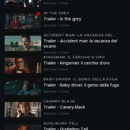
Azione | 1 min
IN THE GREY
Trailer - In the grey
Azione | 2 min
ACCIDENT MAN: LA VACANZA DEL
SICARIO
Trailer - Accident man: la vacanza del
sicario
Azione | 2 min
KINGSMAN: IL CERCHIO D'ORO
Trailer - Kingsman: il cerchio d'oro
Azione | 1 min
BABY DRIVER: IL GENIO DELLA FUGA
Trailer - Baby driver: il genio della fuga
Azione | 2 min
CANARY BLACK
Trailer - Canary black
Azione | 2 min
GUGLIELMO TELL
Trailer - Guglielmo Tell