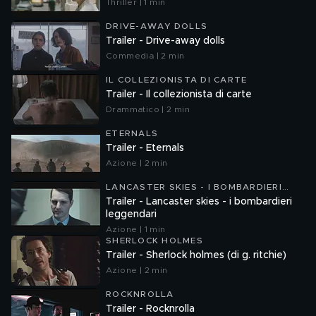
Thriller | 1 min
DRIVE-AWAY DOLLS
Trailer - Drive-away dolls
Commedia | 2 min
IL COLLEZIONISTA DI CARTE
Trailer - Il collezionista di carte
Drammatico | 2 min
ETERNALS
Trailer - Eternals
Azione | 2 min
LANCASTER SKIES - I BOMBARDIERI
LEGGENDARI
Trailer - Lancaster skies - i bombardieri
leggendari
Azione | 1 min
SHERLOCK HOLMES
Trailer - Sherlock holmes (di g. ritchie)
Azione | 2 min
ROCKNROLLA
Trailer - Rocknrolla