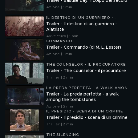
Trailer - Bastille day: il colpo del secolo
Azione | 1 min
IL DESTINO DI UN GUERRIERO -
ALATRISTE
Trailer - Il destino di un guerriero -
Alatriste
Avventura | 1 min
COMMANDO
Trailer - Commando (di M. L. Lester)
Azione | 1 min
THE COUNSELOR - IL PROCURATORE
Trailer - The counselor - il procuratore
Thriller | 2 min
LA PREDA PERFETTA - A WALK AMONG
THE TOMBSTONES
Trailer - La preda perfetta - a walk
among the tombstones
Azione | 2 min
IL PRESIDIO - SCENA DI UN CRIMINE
Trailer - Il presidio - scena di un crimine
Thriller | 2 min
THE SILENCING