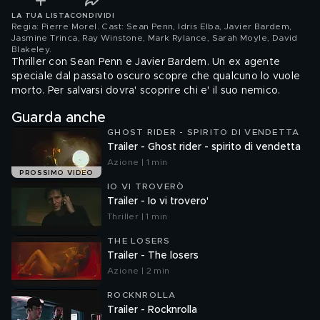
LA TUA LISTA
CONDIVIDI
Regia: Pierre Morel. Cast: Sean Penn, Idris Elba, Javier Bardem,
Jasmine Trinca, Ray Winstone, Mark Rylance, Sarah Moyle, David
Blakeley
.
Thriller con Sean Penn e Javier Bardem. Un ex agente
speciale dal passato oscuro scopre che qualcuno lo vuole
morto. Per salvarsi dovra' scoprire chi e' il suo nemico.
Guarda anche
GHOST RIDER - SPIRITO DI VENDETTA
Trailer - Ghost rider - spirito di vendetta
Azione | 1 min
PROSSIMO VIDEO
IO VI TROVERÒ
Trailer - Io vi trovero'
Thriller | 1 min
THE LOSERS
Trailer - The losers
Azione | 2 min
ROCKNROLLA
Trailer - Rocknrolla