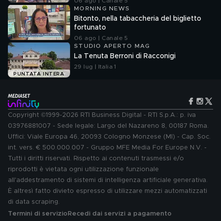
06 ago | Canale 5
MORNING NEWS
Bitonto, nella tabaccheria del biglietto
fortunato
06 ago | Canale 5
STUDIO APERTO MAG
La Tenuta Berroni di Racconigi
29 lug | Italia 1
PUNTATA INTERA
Copyright ©1999-2026 RTI Business Digital - RTI S.p.A.: p. iva
03976881007 - Sede legale: Largo del Nazareno 8, 00187 Roma.
Uffici: Viale Europa 46, 20093 Cologno Monzese (MI) - Cap. Soc.
int. vers. € 500.000.007 - Gruppo MFE Media For Europe N.V. -
Tutti i diritti riservati. Rispetto ai contenuti trasmessi e/o
riprodotti è vietata ogni utilizzazione funzionale
all'addestramento di sistemi di intelligenza artificiale generativa.
È altresì fatto divieto espresso di utilizzare mezzi automatizzati
di data scraping.
Termini di servizio
Recedi dai servizi a pagamento