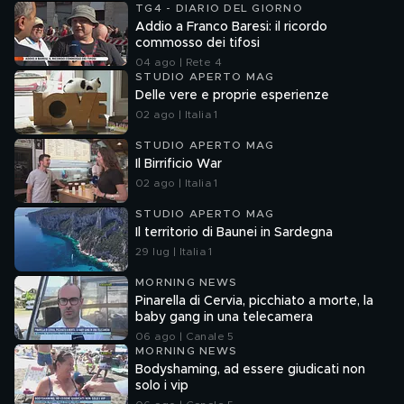
TG4 - DIARIO DEL GIORNO
Addio a Franco Baresi: il ricordo
commosso dei tifosi
04 ago | Rete 4
STUDIO APERTO MAG
Delle vere e proprie esperienze
02 ago | Italia 1
STUDIO APERTO MAG
Il Birrificio War
02 ago | Italia 1
STUDIO APERTO MAG
Il territorio di Baunei in Sardegna
29 lug | Italia 1
MORNING NEWS
Pinarella di Cervia, picchiato a morte, la
baby gang in una telecamera
06 ago | Canale 5
MORNING NEWS
Bodyshaming, ad essere giudicati non
solo i vip