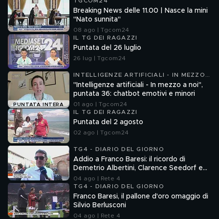
TGCOM24
Breaking News delle 11.00 | Nasce la mini
"Nato sunnita"
08 ago | Tgcom24
IL TG DEI RAGAZZI
Puntata del 26 luglio
26 lug | Tgcom24
INTELLIGENZE ARTIFICIALI - IN MEZZO
A NOI
"Intelligenze artificiali - In mezzo a noi",
puntata 36: chatbot emotivi e minori
01 ago | Tgcom24
PUNTATA INTERA
IL TG DEI RAGAZZI
Puntata del 2 agosto
02 ago | Tgcom24
TG4 - DIARIO DEL GIORNO
Addio a Franco Baresi: il ricordo di
Demetrio Albertini, Clarence Seedorf e
Giovanni Galli
04 ago | Rete 4
TG4 - DIARIO DEL GIORNO
Franco Baresi, il pallone d'oro omaggio di
Silvio Berlusconi
04 ago | Rete 4