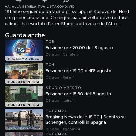
VAI ALLA SERIE
LA TUA LISTA
CONDIVIDI
"Stiamo seguendo da vicino gli sviluppi in Kosovo del Nord
con preoccupazione. Chiunque sia coinvolto deve restare
calmo", ha esortato Peter Stano, portavoce dell'Alto
rappresentante dell'Ue per la politica estera"Josep Borrell.
Guarda anche
Il "solo modo" per arginare le tensioni al confine tra Serbia
TG5
e Kosovo è "risolvere le dispute attraverso il"dialogo", ha
Edizione ore 20.00 dell'8 agosto
aggiunto
08 ago | Canale 5
PROSSIMO VIDEO
TG4
Edizione ore 19.00 dell'8 agosto
08 ago | Rete 4
PUNTATA INTERA
STUDIO APERTO
Edizione ore 18.30 dell'8 agosto
08 ago | Italia 1
PUNTATA INTERA
TGCOM24
Breaking News delle 18.00 | Scontro su
Schengen, controlli in Spagna
08 ago | Tgcom24
TGCOM24