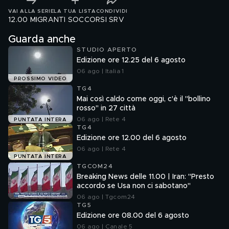
VAI ALLA SERIE
LA TUA LISTA
CONDIVIDI
12.00 MIGRANTI SOCCORSI SRV
Guarda anche
STUDIO APERTO
Edizione ore 12.25 del 6 agosto
06 ago | Italia 1
PROSSIMO VIDEO
TG4
Mai così caldo come oggi, c'è il "bollino
rosso" in 27 città
06 ago | Rete 4
PUNTATA INTERA
TG4
Edizione ore 12.00 del 6 agosto
06 ago | Rete 4
PUNTATA INTERA
TGCOM24
Breaking News delle 11.00 | Iran: "Presto
accordo se Usa non ci sabotano"
06 ago | Tgcom24
TG5
Edizione ore 08.00 del 6 agosto
06 ago | Canale 5