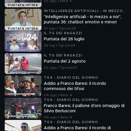
05 ago | Rete 4
PUNTATA INTERA
INTELLIGENZE ARTIFICIALI - IN MEZZO
A NOI
"Intelligenze artificiali - In mezzo a noi",
puntata 36: chatbot emotivi e minori
01 ago | Tgcom24
PUNTATA INTERA
IL TG DEI RAGAZZI
Puntata del 26 luglio
26 lug | Tgcom24
IL TG DEI RAGAZZI
Puntata del 2 agosto
02 ago | Tgcom24
TG4 - DIARIO DEL GIORNO
Addio a Franco Baresi: il ricordo
commosso dei tifosi
04 ago | Rete 4
TG4 - DIARIO DEL GIORNO
Franco Baresi, il pallone d'oro omaggio di
Silvio Berlusconi
04 ago | Rete 4
TG4 - DIARIO DEL GIORNO
Addio a Franco Baresi: il ricordo di