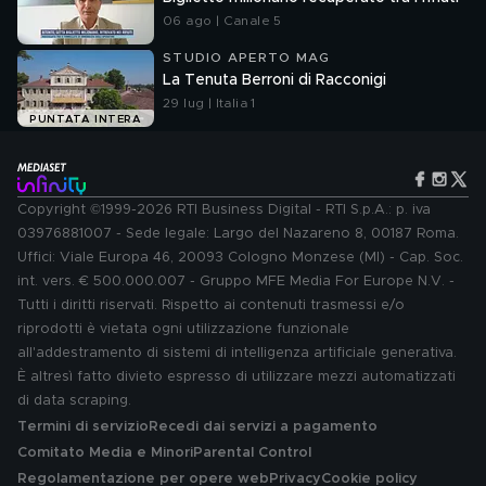
06 ago | Canale 5
STUDIO APERTO MAG
La Tenuta Berroni di Racconigi
29 lug | Italia 1
PUNTATA INTERA
Copyright ©1999-2026 RTI Business Digital - RTI S.p.A.: p. iva
03976881007 - Sede legale: Largo del Nazareno 8, 00187 Roma.
Uffici: Viale Europa 46, 20093 Cologno Monzese (MI) - Cap. Soc.
int. vers. € 500.000.007 - Gruppo MFE Media For Europe N.V. -
Tutti i diritti riservati. Rispetto ai contenuti trasmessi e/o
riprodotti è vietata ogni utilizzazione funzionale
all'addestramento di sistemi di intelligenza artificiale generativa.
È altresì fatto divieto espresso di utilizzare mezzi automatizzati
di data scraping.
Termini di servizio
Recedi dai servizi a pagamento
Comitato Media e Minori
Parental Control
Regolamentazione per opere web
Privacy
Cookie policy