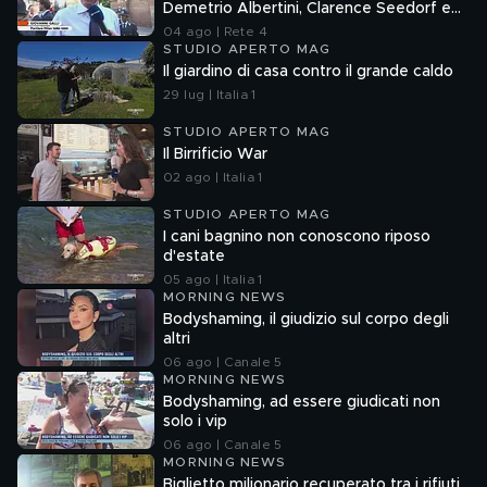
Demetrio Albertini, Clarence Seedorf e
Giovanni Galli
04 ago | Rete 4
STUDIO APERTO MAG
Il giardino di casa contro il grande caldo
29 lug | Italia 1
STUDIO APERTO MAG
Il Birrificio War
02 ago | Italia 1
STUDIO APERTO MAG
I cani bagnino non conoscono riposo
d'estate
05 ago | Italia 1
MORNING NEWS
Bodyshaming, il giudizio sul corpo degli
altri
06 ago | Canale 5
MORNING NEWS
Bodyshaming, ad essere giudicati non
solo i vip
06 ago | Canale 5
MORNING NEWS
Biglietto milionario recuperato tra i rifiuti