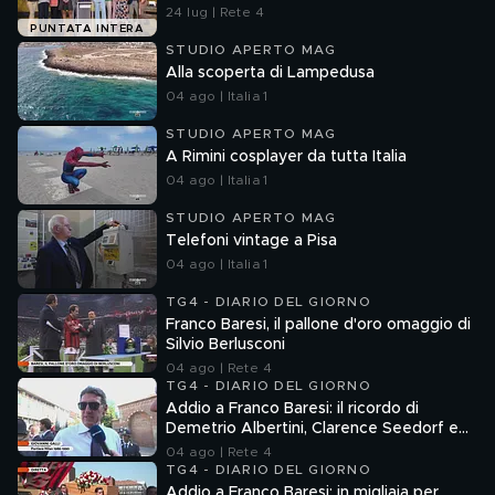
24 lug | Rete 4
PUNTATA INTERA
STUDIO APERTO MAG
Alla scoperta di Lampedusa
04 ago | Italia 1
STUDIO APERTO MAG
A Rimini cosplayer da tutta Italia
04 ago | Italia 1
STUDIO APERTO MAG
Telefoni vintage a Pisa
04 ago | Italia 1
TG4 - DIARIO DEL GIORNO
Franco Baresi, il pallone d'oro omaggio di
Silvio Berlusconi
04 ago | Rete 4
TG4 - DIARIO DEL GIORNO
Addio a Franco Baresi: il ricordo di
Demetrio Albertini, Clarence Seedorf e
Giovanni Galli
04 ago | Rete 4
TG4 - DIARIO DEL GIORNO
Addio a Franco Baresi: in migliaia per