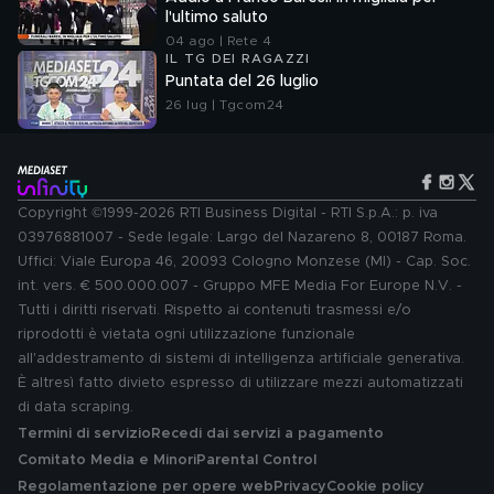
l'ultimo saluto
04 ago | Rete 4
IL TG DEI RAGAZZI
Puntata del 26 luglio
26 lug | Tgcom24
Copyright ©1999-2026 RTI Business Digital - RTI S.p.A.: p. iva
03976881007 - Sede legale: Largo del Nazareno 8, 00187 Roma.
Uffici: Viale Europa 46, 20093 Cologno Monzese (MI) - Cap. Soc.
int. vers. € 500.000.007 - Gruppo MFE Media For Europe N.V. -
Tutti i diritti riservati. Rispetto ai contenuti trasmessi e/o
riprodotti è vietata ogni utilizzazione funzionale
all'addestramento di sistemi di intelligenza artificiale generativa.
È altresì fatto divieto espresso di utilizzare mezzi automatizzati
di data scraping.
Termini di servizio
Recedi dai servizi a pagamento
Comitato Media e Minori
Parental Control
Regolamentazione per opere web
Privacy
Cookie policy