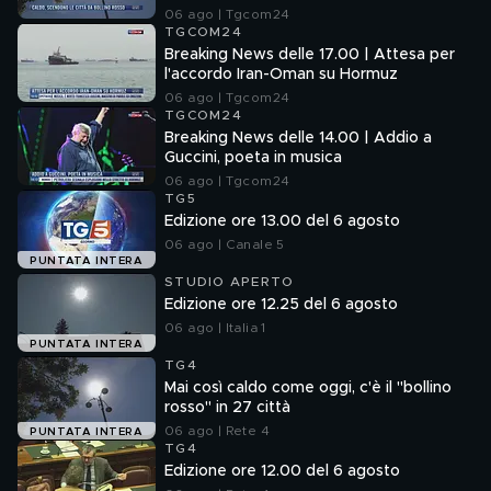
06 ago | Tgcom24
TGCOM24
Breaking News delle 17.00 | Attesa per
l'accordo Iran-Oman su Hormuz
06 ago | Tgcom24
TGCOM24
Breaking News delle 14.00 | Addio a
Guccini, poeta in musica
06 ago | Tgcom24
TG5
Edizione ore 13.00 del 6 agosto
06 ago | Canale 5
PUNTATA INTERA
STUDIO APERTO
Edizione ore 12.25 del 6 agosto
06 ago | Italia 1
PUNTATA INTERA
TG4
Mai così caldo come oggi, c'è il "bollino
rosso" in 27 città
06 ago | Rete 4
PUNTATA INTERA
TG4
Edizione ore 12.00 del 6 agosto