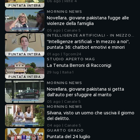
06 ago | Rete 4
PUNTATA INTERA
MORNING NEWS
Novellara, giovane pakistana fugge alle
violenze della famiglia
05 ago | Canale 5
INTELLIGENZE ARTIFICIALI - IN MEZZO
A NOI
"Intelligenze artificiali - In mezzo a noi",
puntata 36: chatbot emotivi e minori
01 ago | Tgcom24
PUNTATA INTERA
STUDIO APERTO MAG
La Tenuta Berroni di Racconigi
29 lug | Italia 1
PUNTATA INTERA
MORNING NEWS
Novellara, giovane pakistana si getta
dall'auto per sfuggire al marito
05 ago | Canale 5
MORNING NEWS
Silvana, visto un uomo che usciva il giorno
del delitto.
04 ago | Canale 5
QUARTO GRADO
Puntata del 24 luglio