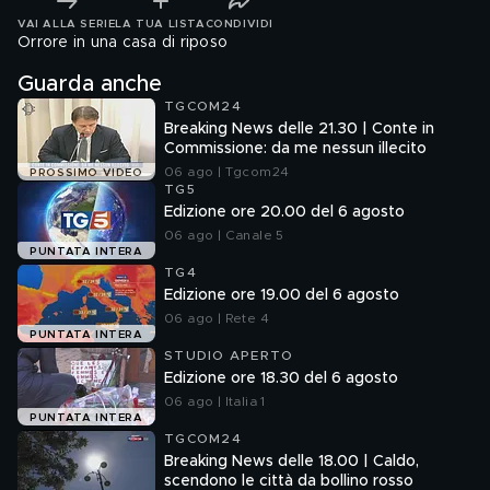
VAI ALLA SERIE
LA TUA LISTA
CONDIVIDI
Orrore in una casa di riposo
Guarda anche
TGCOM24
Breaking News delle 21.30 | Conte in
Commissione: da me nessun illecito
06 ago | Tgcom24
PROSSIMO VIDEO
TG5
Edizione ore 20.00 del 6 agosto
06 ago | Canale 5
PUNTATA INTERA
TG4
Edizione ore 19.00 del 6 agosto
06 ago | Rete 4
PUNTATA INTERA
STUDIO APERTO
Edizione ore 18.30 del 6 agosto
06 ago | Italia 1
PUNTATA INTERA
TGCOM24
Breaking News delle 18.00 | Caldo,
scendono le città da bollino rosso