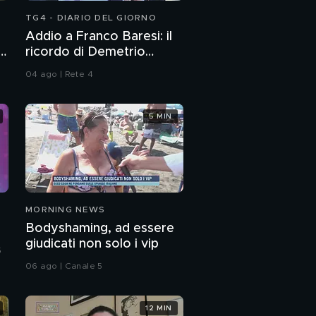
TG4 - DIARIO DEL GIORNO
Addio a Franco Baresi: il
ricordo di Demetrio
Albertini, Clarence
04 ago | Rete 4
Seedorf e Giovanni Galli
5 MIN
MORNING NEWS
Bodyshaming, ad essere
giudicati non solo i vip
5
06 ago | Canale 5
12 MIN