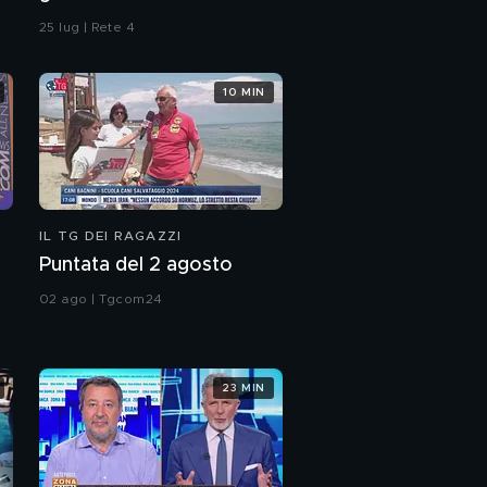
25 lug | Rete 4
10 MIN
IL TG DEI RAGAZZI
Puntata del 2 agosto
02 ago | Tgcom24
23 MIN