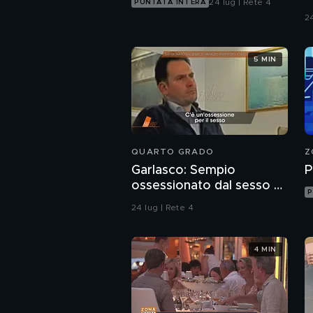
24 lug | Rete 4
PUNTATA INTERA
c
24
u
5 MIN
QUARTO GRADO
Z
Garlasco: Sempio
P
ossessionato dal sesso o
P
ragazzo rispettoso?
24 lug | Rete 4
4 MIN