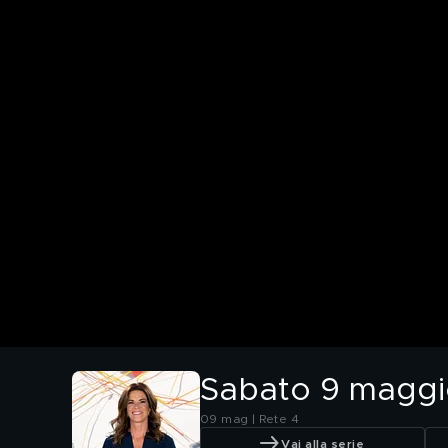
Sabato 9 magg
09 mag | Rete 4
Vai alla serie