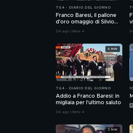
TG4 - DIARIO DEL GIORNO
T
Franco Baresi, il pallone
F
d'oro omaggio di Silvio
v
Berlusconi
1
04 ago | Rete 4
0
6 MIN
TG4 - DIARIO DEL GIORNO
1
Addio a Franco Baresi: in
M
migliaia per l'ultimo saluto
P
04 ago | Rete 4
2 MIN