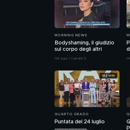
MORNING NEWS
M
Bodyshaming, il giudizio
P
sul corpo degli altri
d
c
06 ago | Canale 5
0
182 MIN
QUARTO GRADO
Q
Puntata del 24 luglio
G
P