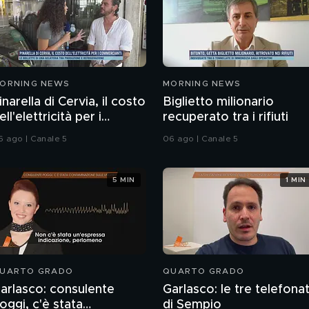
ORNING NEWS
MORNING NEWS
inarella di Cervia, il costo
Biglietto milionario
ell'elettricità per i
recuperato tra i rifiuti
ommercianti
6 ago | Canale 5
06 ago | Canale 5
5 MIN
1 MIN
UARTO GRADO
QUARTO GRADO
arlasco: consulente
Garlasco: le tre telefona
oggi, c'è stata
di Sempio