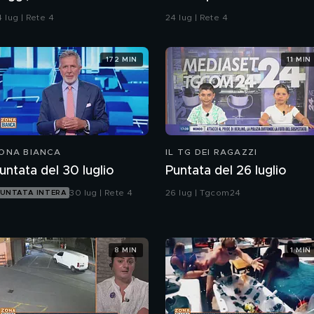
ontaminazione sulle
 lug | Rete 4
24 lug | Rete 4
nghie?
172 MIN
11 MIN
ONA BIANCA
IL TG DEI RAGAZZI
untata del 30 luglio
Puntata del 26 luglio
30 lug | Rete 4
26 lug | Tgcom24
UNTATA INTERA
8 MIN
1 MIN