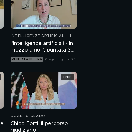
INTELLIGENZE ARTIFICIALI - IN
MEZZO A NOI
"Intelligenze artificiali - In
mezzo a noi", puntata 36:
chatbot emotivi e minori
01 ago | Tgcom24
PUNTATA INTERA
1 MIN
QUARTO GRADO
te
Chico Forti: il percorso
giudiziario