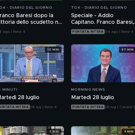
G4 - DIARIO DEL GIORNO
TG4 - DIARIO DEL GIORNO
ranco Baresi dopo la
Speciale - Addio
ittoria dello scudetto nel
Capitano. Franco Baresi,
992
un grande italiano
4 ago | Rete 4
04 ago | Rete 4
PUNTATA INTERA
10 MIN
97 MIN
0 MINUTI
MORNING NEWS
artedì 28 luglio
Martedì 28 luglio
28 lug | Rete 4
28 lug | Canale 
UNTATA INTERA
PUNTATA INTERA
3 MIN
4 MIN