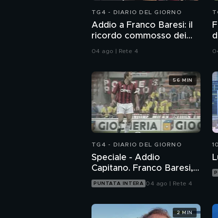
TG4 - DIARIO DEL GIORNO
T
Addio a Franco Baresi: il
F
ricordo commosso dei
d
tifosi
B
04 ago | Rete 4
0
56 MIN
TG4 - DIARIO DEL GIORNO
1
Speciale - Addio
L
Capitano. Franco Baresi,
P
un grande italiano
04 ago | Rete 4
PUNTATA INTERA
2 MIN