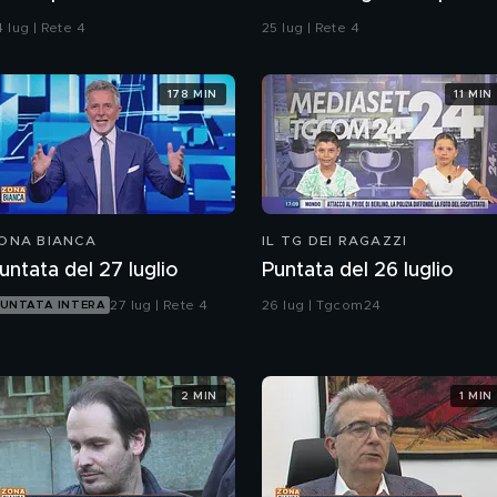
omicidio
 lug | Rete 4
25 lug | Rete 4
178 MIN
11 MIN
ONA BIANCA
IL TG DEI RAGAZZI
untata del 27 luglio
Puntata del 26 luglio
27 lug | Rete 4
26 lug | Tgcom24
UNTATA INTERA
2 MIN
1 MIN