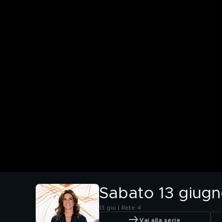
Sabato 13 giug
13 giu | Rete 4
Vai alla serie