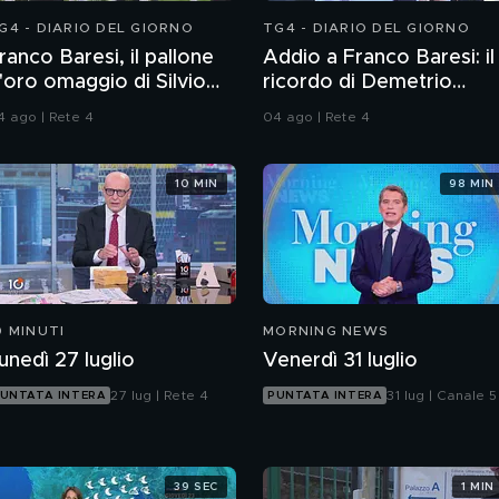
G4 - DIARIO DEL GIORNO
TG4 - DIARIO DEL GIORNO
ranco Baresi, il pallone
Addio a Franco Baresi: il
'oro omaggio di Silvio
ricordo di Demetrio
erlusconi
Albertini, Clarence
4 ago | Rete 4
04 ago | Rete 4
Seedorf e Giovanni Galli
10 MIN
98 MIN
0 MINUTI
MORNING NEWS
unedì 27 luglio
Venerdì 31 luglio
27 lug | Rete 4
31 lug | Canale 5
UNTATA INTERA
PUNTATA INTERA
39 SEC
1 MIN