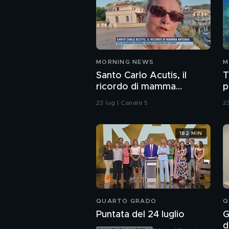
MORNING NEWS
M
Santo Carlo Acutis, il
T
ricordo di mamma
p
Antonia
23 lug | Canale 5
23
182 MIN
QUARTO GRADO
Q
Puntata del 24 luglio
G
d