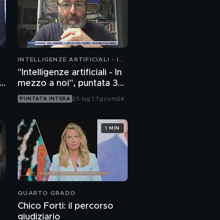
INTELLIGENZE ARTIFICIALI - IN
MEZZO A NOI
"Intelligenze artificiali - In
r
mezzo a noi", puntata 35:
il progetto Glasswing
25 lug | Tgcom24
PUNTATA INTERA
1 MIN
QUARTO GRADO
Chico Forti: il percorso
giudiziario