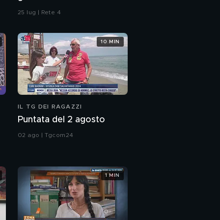
25 lug | Rete 4
10 MIN
IL TG DEI RAGAZZI
Puntata del 2 agosto
02 ago | Tgcom24
1 MIN