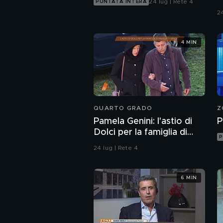
24 lug | Rete 4
PUNTATA INTERA
24
4 MIN
QUARTO GRADO
Z
Pamela Genini: l'astio di
P
Dolci per la famiglia di
P
Pamela
24 lug | Rete 4
6 MIN