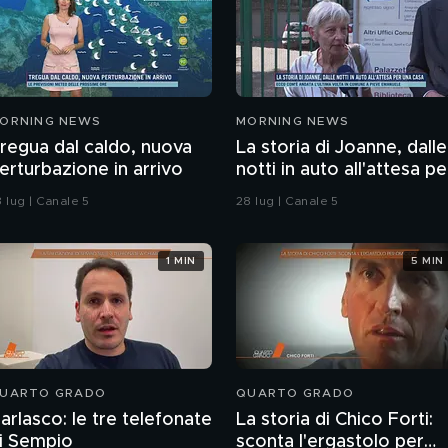
ORNING NEWS
MORNING NEWS
regua dal caldo, nuova
La storia di Joanne, dalle
erturbazione in arrivo
notti in auto all'attesa pe
una casa
 lug | Canale 5
28 lug | Canale 5
1 MIN
5 MIN
UARTO GRADO
QUARTO GRADO
arlasco: le tre telefonate
La storia di Chico Forti:
i Sempio
sconta l'ergastolo per