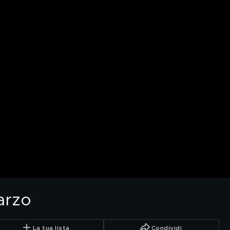
arzo
La tua lista
Condividi