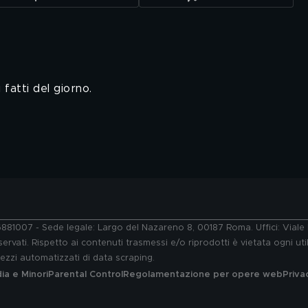
fatti del giorno.
76881007 - Sede legale: Largo del Nazareno 8, 00187 Roma. Uffici: Vial
ervati. Rispetto ai contenuti trasmessi e/o riprodotti è vietata ogni uti
 mezzi automatizzati di data scraping.
a e Minori
Parental Control
Regolamentazione per opere web
Priva