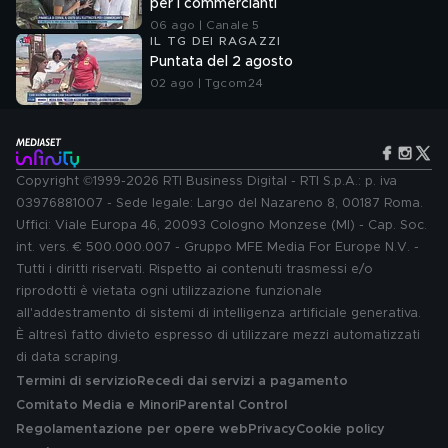
per i commercianti
06 ago | Canale 5
IL TG DEI RAGAZZI
Puntata del 2 agosto
02 ago | Tgcom24
Copyright ©1999-2026 RTI Business Digital - RTI S.p.A.: p. iva
03976881007 - Sede legale: Largo del Nazareno 8, 00187 Roma.
Uffici: Viale Europa 46, 20093 Cologno Monzese (MI) - Cap. Soc.
int. vers. € 500.000.007 - Gruppo MFE Media For Europe N.V. -
Tutti i diritti riservati. Rispetto ai contenuti trasmessi e/o
riprodotti è vietata ogni utilizzazione funzionale
all'addestramento di sistemi di intelligenza artificiale generativa.
È altresì fatto divieto espresso di utilizzare mezzi automatizzati
di data scraping.
Termini di servizio
Recedi dai servizi a pagamento
Comitato Media e Minori
Parental Control
Regolamentazione per opere web
Privacy
Cookie policy