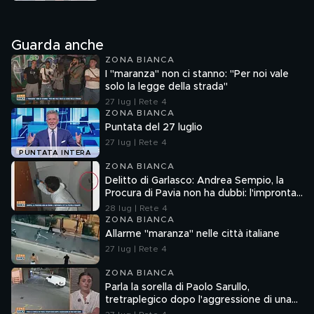
Guarda anche
ZONA BIANCA
I "maranza" non ci stanno: "Per noi vale
solo la legge della strada"
27 lug | Rete 4
ZONA BIANCA
Puntata del 27 luglio
27 lug | Rete 4
PUNTATA INTERA
ZONA BIANCA
Delitto di Garlasco: Andrea Sempio, la
Procura di Pavia non ha dubbi: l'impronta
33 è la pistola fumante
28 lug | Rete 4
ZONA BIANCA
Allarme "maranza" nelle città italiane
27 lug | Rete 4
ZONA BIANCA
Parla la sorella di Paolo Sarullo,
tretraplegico dopo l'aggressione di una
baby gang