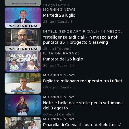
01 ago | Rete 4
MORNING NEWS
Martedì 28 luglio
28 lug | Canale 5
PUNTATA INTERA
INTELLIGENZE ARTIFICIALI - IN MEZZO
A NOI
"Intelligenze artificiali - In mezzo a noi",
puntata 35: il progetto Glasswing
25 lug | Tgcom24
PUNTATA INTERA
IL TG DEI RAGAZZI
Puntata del 26 luglio
26 lug | Tgcom24
MORNING NEWS
Biglietto milionario recuperato tra i rifiuti
06 ago | Canale 5
MORNING NEWS
Notizie belle dalle stelle per la settimana
del 3 agosto
03 ago | Canale 5
MORNING NEWS
Pinarella di Cervia, il costo dell'elettricità