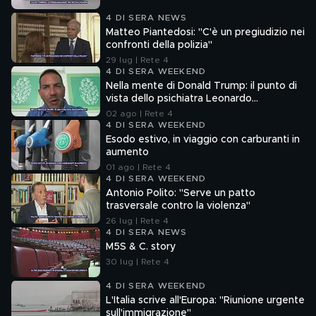
4 DI SERA NEWS
Matteo Piantedosi: "C'è un pregiudizio nei
confronti della polizia"
29 lug | Rete 4
4 DI SERA WEEKEND
Nella mente di Donald Trump: il punto di
vista dello psichiatra Leonardo
Mendolicchio
02 ago | Rete 4
4 DI SERA WEEKEND
Esodo estivo, in viaggio con carburanti in
aumento
01 ago | Rete 4
4 DI SERA WEEKEND
Antonio Polito: "Serve un patto
trasversale contro la violenza"
26 lug | Rete 4
4 DI SERA NEWS
M5S & C. story
30 lug | Rete 4
4 DI SERA WEEKEND
L'Italia scrive all'Europa: "Riunione urgente
sull'immigrazione"