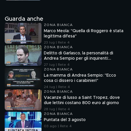
Guarda anche
ZONA BIANCA
Marco Meola: "Quella di Roggero è stata
legittima difesa"
23 lug | Rete 4
ZONA BIANCA
Delitto di Garlasco, la personalità di
Andrea Sempio per gli inquirenti:
"Ossessionato e bugiardo"
27 lug | Rete 4
ZONA BIANCA
La mamma di Andrea Sempio: "Ecco
cosa ci dissero i carabinieri"
24 lug | Rete 4
ZONA BIANCA
Vacanze di lusso a Saint Tropez, dove
due lettini costano 800 euro al giorno
28 lug | Rete 4
ZONA BIANCA
Puntata del 3 agosto
03 ago | Rete 4
PUNTATA INTERA