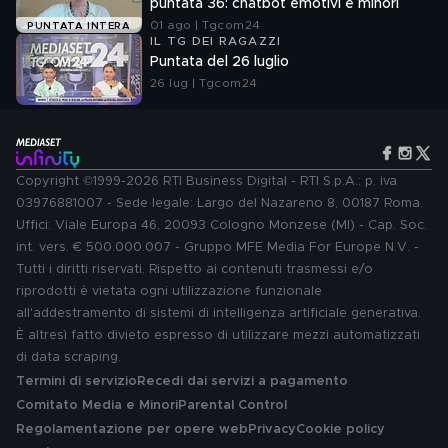
puntata 36: chatbot emotivi e minori
01 ago | Tgcom24
PUNTATA INTERA
IL TG DEI RAGAZZI
Puntata del 26 luglio
26 lug | Tgcom24
Copyright ©1999-2026 RTI Business Digital - RTI S.p.A.: p. iva
03976881007 - Sede legale: Largo del Nazareno 8, 00187 Roma.
Uffici: Viale Europa 46, 20093 Cologno Monzese (MI) - Cap. Soc.
int. vers. € 500.000.007 - Gruppo MFE Media For Europe N.V. -
Tutti i diritti riservati. Rispetto ai contenuti trasmessi e/o
riprodotti è vietata ogni utilizzazione funzionale
all'addestramento di sistemi di intelligenza artificiale generativa.
È altresì fatto divieto espresso di utilizzare mezzi automatizzati
di data scraping.
Termini di servizio
Recedi dai servizi a pagamento
Comitato Media e Minori
Parental Control
Regolamentazione per opere web
Privacy
Cookie policy