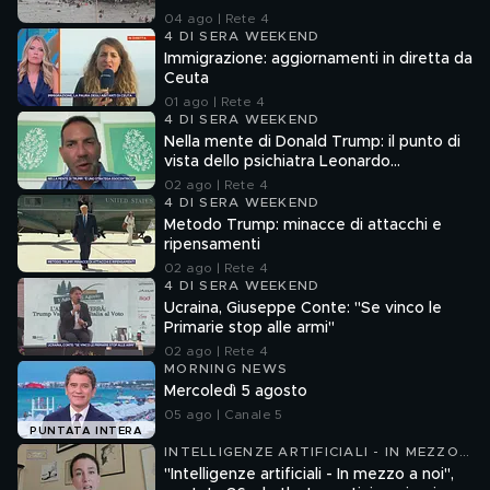
04 ago | Rete 4
4 DI SERA WEEKEND
Immigrazione: aggiornamenti in diretta da
Ceuta
01 ago | Rete 4
4 DI SERA WEEKEND
Nella mente di Donald Trump: il punto di
vista dello psichiatra Leonardo
Mendolicchio
02 ago | Rete 4
4 DI SERA WEEKEND
Metodo Trump: minacce di attacchi e
ripensamenti
02 ago | Rete 4
4 DI SERA WEEKEND
Ucraina, Giuseppe Conte: "Se vinco le
Primarie stop alle armi"
02 ago | Rete 4
MORNING NEWS
Mercoledì 5 agosto
05 ago | Canale 5
PUNTATA INTERA
INTELLIGENZE ARTIFICIALI - IN MEZZO
A NOI
"Intelligenze artificiali - In mezzo a noi",