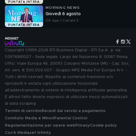
PUNTATA INTERA
MORNING NEWS
Giovedì 6 agosto
06 ago | Canale 5
PUNTATA INTERA
Copyright ©1999-2026 RTI Business Digital - RTI S.p.A.: p. iva
03976881007 - Sede legale: Largo del Nazareno 8, 00187 Roma.
Uffici: Viale Europa 46, 20093 Cologno Monzese (MI) - Cap. Soc.
int. vers. € 500.000.007 - Gruppo MFE Media For Europe N.V. -
Tutti i diritti riservati. Rispetto ai contenuti trasmessi e/o
riprodotti è vietata ogni utilizzazione funzionale
all'addestramento di sistemi di intelligenza artificiale generativa.
È altresì fatto divieto espresso di utilizzare mezzi automatizzati
di data scraping.
Termini di servizio
Recedi dai servizi a pagamento
Comitato Media e Minori
Parental Control
Regolamentazione per opere web
Privacy
Cookie policy
Cos'è Mediaset Infinity