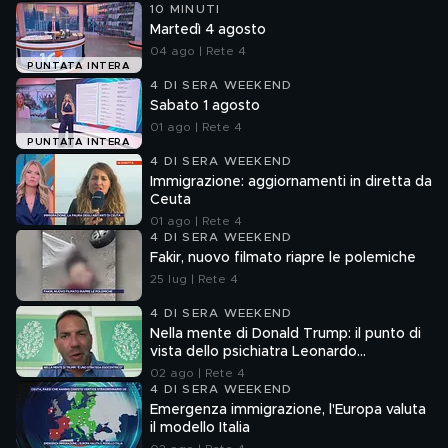
10 MINUTI
Martedì 4 agosto
04 ago | Rete 4
PUNTATA INTERA
4 DI SERA WEEKEND
Sabato 1 agosto
01 ago | Rete 4
PUNTATA INTERA
4 DI SERA WEEKEND
Immigrazione: aggiornamenti in diretta da
Ceuta
01 ago | Rete 4
4 DI SERA WEEKEND
Fakir, nuovo filmato riapre le polemiche
25 lug | Rete 4
4 DI SERA WEEKEND
Nella mente di Donald Trump: il punto di
vista dello psichiatra Leonardo
Mendolicchio
02 ago | Rete 4
4 DI SERA WEEKEND
Emergenza immigrazione, l'Europa valuta
il modello Italia