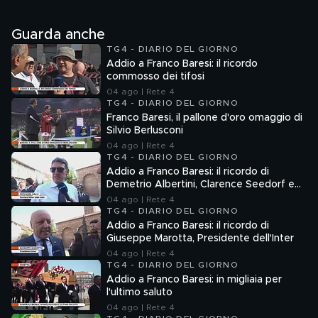
Guarda anche
TG4 - DIARIO DEL GIORNO
Addio a Franco Baresi: il ricordo
commosso dei tifosi
04 ago | Rete 4
TG4 - DIARIO DEL GIORNO
Franco Baresi, il pallone d'oro omaggio di
Silvio Berlusconi
04 ago | Rete 4
TG4 - DIARIO DEL GIORNO
Addio a Franco Baresi: il ricordo di
Demetrio Albertini, Clarence Seedorf e
Giovanni Galli
04 ago | Rete 4
TG4 - DIARIO DEL GIORNO
Addio a Franco Baresi: il ricordo di
Giuseppe Marotta, Presidente dell'Inter
04 ago | Rete 4
TG4 - DIARIO DEL GIORNO
Addio a Franco Baresi: in migliaia per
l'ultimo saluto
04 ago | Rete 4