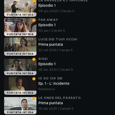
LA RAGAZZA E L'UFFICIALE
Episodio 1
09 giu 2023 | Canale 5
PUNTATA INTERA
FAR AWAY
Episodio 1
03 giu | Canale 5
PUNTATA INTERA
LUCE DEI TUOI OCCHI
Prima puntata
22 set 2021 | Canale 5
PUNTATA INTERA
SISSI
Episodio 1
28 dic 2021 | Canale 5
PUNTATA INTERA
IO SO CHI SEI
Ep. 1 - L' incidente
Poliziesco
PUNTATA INTERA
LE ONDE DEL PASSATO
Prima puntata
19 feb 2025 | Canale 5
PUNTATA INTERA