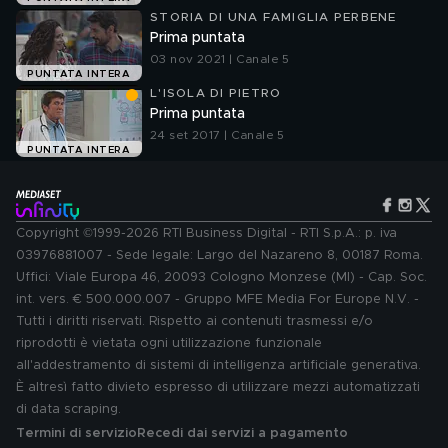
STORIA DI UNA FAMIGLIA PERBENE
Prima puntata
03 nov 2021 | Canale 5
PUNTATA INTERA
L'ISOLA DI PIETRO
Prima puntata
24 set 2017 | Canale 5
PUNTATA INTERA
Copyright ©1999-2026 RTI Business Digital - RTI S.p.A.: p. iva
03976881007 - Sede legale: Largo del Nazareno 8, 00187 Roma.
Uffici: Viale Europa 46, 20093 Cologno Monzese (MI) - Cap. Soc.
int. vers. € 500.000.007 - Gruppo MFE Media For Europe N.V. -
Tutti i diritti riservati. Rispetto ai contenuti trasmessi e/o
riprodotti è vietata ogni utilizzazione funzionale
all'addestramento di sistemi di intelligenza artificiale generativa.
È altresì fatto divieto espresso di utilizzare mezzi automatizzati
di data scraping.
Termini di servizio
Recedi dai servizi a pagamento