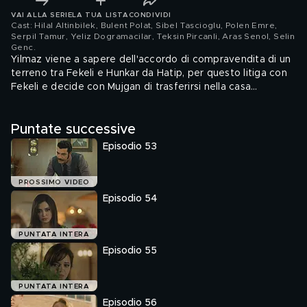
VAI ALLA SERIE
LA TUA LISTA
CONDIVIDI
Cast: Hilal Altinbilek, Bulent Polat, Sibel Tascioglu, Polen Emre,
Serpil Tamur, Yeliz Dogramacilar, Teksin Pircanli, Aras Senol, Selin
Genc
.
Yilmaz viene a sapere dell'accordo di compravendita di un
terreno tra Fekeli e Hunkar da Hatip, per questo litiga con
Fekeli e decide con Mujgan di trasferirsi nella casa
comprata da Sermin. Yilmaz quindi decide di aprire un
varco nel muro che separa la sua proprieta' da quella degli
Puntate successive
Yaman.
Episodio 53
PROSSIMO VIDEO
Episodio 54
PUNTATA INTERA
Episodio 55
PUNTATA INTERA
Episodio 56