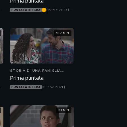
Prima puntata
|
09 dic 2019 |
PUNTATA INTERA
Canale 5
107 MIN
STORIA DI UNA FAMIGLIA
PERBENE
Prima puntata
03 nov 2021 |
PUNTATA INTERA
Canale 5
81 MIN