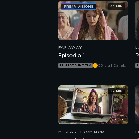
42 MIN
FAR AWAY
L
Episodio 1
P
03 giu | Canale
PUNTATA INTERA
P
5
42 MIN
MESSAGE FROM MOM
R