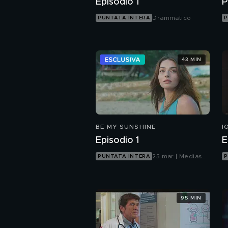
Episodio 1
P
Drammatico
PUNTATA INTERA
P
43 MIN
BE MY SUNSHINE
I
Episodio 1
E
25 mar | Mediaset
PUNTATA INTERA
P
Infinity
95 MIN