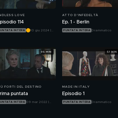
NDLESS LOVE
ATTO D'INFEDELTÀ
pisodio 114
Ep. 1 - Berlin
10 giu 2024 |
Drammatico
UNTATA INTERA
PUNTATA INTERA
Canale 5
96 MIN
51 MIN
IÙ FORTI DEL DESTINO
MADE IN ITALY
rima puntata
Episodio 1
09 mar 2022 |
Drammatico
UNTATA INTERA
PUNTATA INTERA
Canale 5