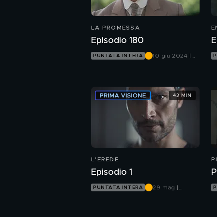
LA PROMESSA
E
Episodio 180
E
10 giu 2024 |
PUNTATA INTERA
P
Canale 5
43 MIN
L'EREDE
P
Episodio 1
P
29 mag |
PUNTATA INTERA
P
Canale 5