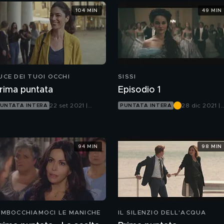
104 MIN
49 MIN
UCE DEI TUOI OCCHI
SISSI
rima puntata
Episodio 1
22 set 2021 |
28 dic 2021 |
UNTATA INTERA
PUNTATA INTERA
Canale 5
Canale 5
94 MIN
98 MIN
IMBOCCHIAMOCI LE MANICHE
IL SILENZIO DELL'ACQUA