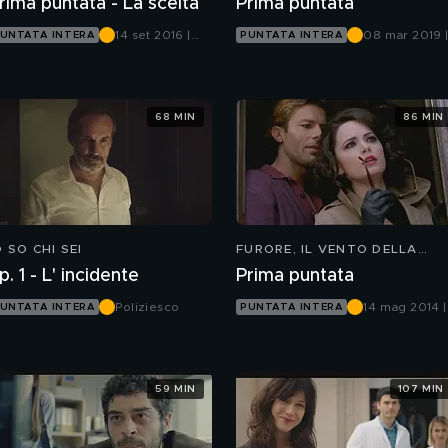
rima puntata - La scelta
Prima puntata
14 set 2016 |
08 mar 2019 
UNTATA INTERA
PUNTATA INTERA
Canale 5
Canale 5
68 MIN
86 MIN
O SO CHI SEI
FURORE, IL VENTO DELLA
SPERANZA
p. 1 - L' incidente
Prima puntata
Poliziesco
14 mag 2014 |
UNTATA INTERA
PUNTATA INTERA
Canale 5
59 MIN
107 MIN