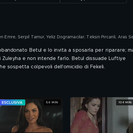
olen Emre, Serpil Tamur, Yeliz Dogramacilar, Teksin Pircanli, Aras S
bbandonato Betul e lo invita a sposarla per riparare; m
 Zuleyha e non intende farlo. Betul dissuade Luftiye
 sospetta colpevoli dell'omicidio di Fekeli.
56 MIN
104 MIN