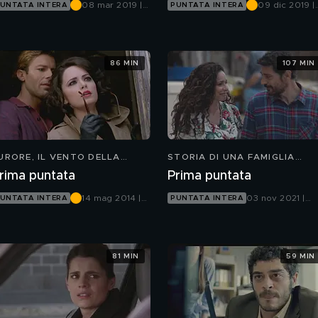
08 mar 2019 |
09 dic 2019 |
UNTATA INTERA
PUNTATA INTERA
Canale 5
Canale 5
86 MIN
107 MIN
URORE, IL VENTO DELLA
STORIA DI UNA FAMIGLIA
PERANZA
PERBENE
rima puntata
Prima puntata
14 mag 2014 |
03 nov 2021 |
UNTATA INTERA
PUNTATA INTERA
Canale 5
Canale 5
81 MIN
59 MIN