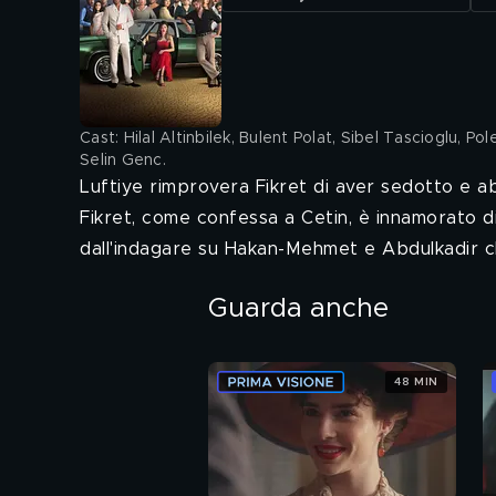
Cast: Hilal Altinbilek, Bulent Polat, Sibel Tascioglu, P
Selin Genc
.
Luftiye rimprovera Fikret di aver sedotto e a
Fikret, come confessa a Cetin, è innamorato di
dall'indagare su Hakan-Mehmet e Abdulkadir che
Guarda anche
48 MIN