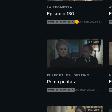
LA PROMESSA
A
Episodio 130
E
07 feb 2024 |
PUNTATA INTERA
P
Canale 5
96 MIN
PIÙ FORTI DEL DESTINO
M
Prima puntata
E
09 mar 2022 |
PUNTATA INTERA
P
Canale 5
104 MIN