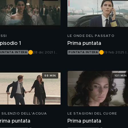
ISSI
LE ONDE DEL PASSATO
pisodio 1
Prima puntata
28 dic 2021 |
19 feb 2025 |
UNTATA INTERA
PUNTATA INTERA
Canale 5
Canale 5
98 MIN
101 MIN
L SILENZIO DELL'ACQUA
LE STAGIONI DEL CUORE
rima puntata
Prima puntata