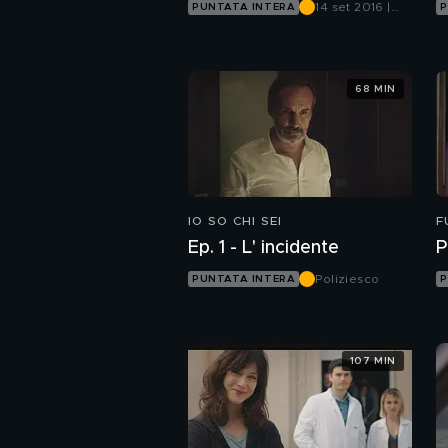
14 set 2016 |
PUNTATA INTERA
P
Canale 5
68 MIN
IO SO CHI SEI
F
S
Ep. 1 - L' incidente
P
Poliziesco
PUNTATA INTERA
P
107 MIN