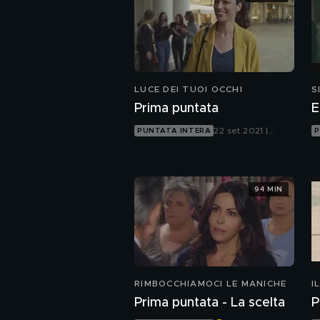
LUCE DEI TUOI OCCHI
S
Prima puntata
E
22 set 2021 |
PUNTATA INTERA
P
Canale 5
94 MIN
RIMBOCCHIAMOCI LE MANICHE
I
Prima puntata - La scelta
P