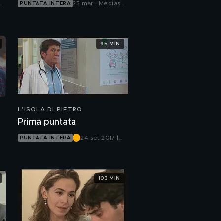
25 mar | Mediaset
PUNTATA INTERA
Infinity
95 MIN
L'ISOLA DI PIETRO
Prima puntata
24 set 2017 |
PUNTATA INTERA
Canale 5
103 MIN