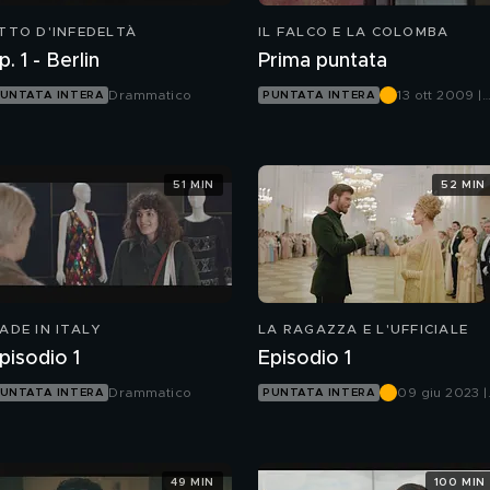
TTO D'INFEDELTÀ
IL FALCO E LA COLOMBA
p. 1 - Berlin
Prima puntata
Drammatico
13 ott 2009 |
UNTATA INTERA
PUNTATA INTERA
Canale 5
51 MIN
52 MIN
ADE IN ITALY
LA RAGAZZA E L'UFFICIALE
pisodio 1
Episodio 1
Drammatico
09 giu 2023 |
UNTATA INTERA
PUNTATA INTERA
Canale 5
49 MIN
100 MIN