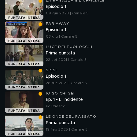
LA RAGAZZA E L'UFFICIALE
Episodio 1
09 giu 2023 | Canale 5
PUNTATA INTERA
FAR AWAY
Episodio 1
03 giu | Canale 5
PUNTATA INTERA
LUCE DEI TUOI OCCHI
Prima puntata
22 set 2021 | Canale 5
PUNTATA INTERA
SISSI
Episodio 1
28 dic 2021 | Canale 5
PUNTATA INTERA
IO SO CHI SEI
Ep. 1 - L' incidente
Poliziesco
PUNTATA INTERA
LE ONDE DEL PASSATO
Prima puntata
19 feb 2025 | Canale 5
PUNTATA INTERA