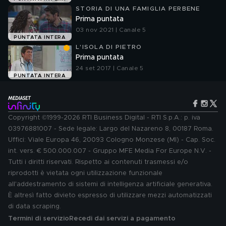
STORIA DI UNA FAMIGLIA PERBENE
Prima puntata
03 nov 2021 | Canale 5
PUNTATA INTERA
L'ISOLA DI PIETRO
Prima puntata
24 set 2017 | Canale 5
PUNTATA INTERA
Copyright ©1999-2026 RTI Business Digital - RTI S.p.A.: p. iva
03976881007 - Sede legale: Largo del Nazareno 8, 00187 Roma.
Uffici: Viale Europa 46, 20093 Cologno Monzese (MI) - Cap. Soc.
int. vers. € 500.000.007 - Gruppo MFE Media For Europe N.V. -
Tutti i diritti riservati. Rispetto ai contenuti trasmessi e/o
riprodotti è vietata ogni utilizzazione funzionale
all'addestramento di sistemi di intelligenza artificiale generativa.
È altresì fatto divieto espresso di utilizzare mezzi automatizzati
di data scraping.
Termini di servizio
Recedi dai servizi a pagamento