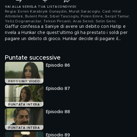
VAI ALLA SERIE
LA TUA LISTA
CONDIVIDI
Regia: Evren Karabiyik Gunaydin, Murat Saracoglu. Cast: Hilal
Altinbilek, Bulent Polat, Sibel Tascioglu, Polen Emre, Serpil Tamur,
Yeliz Dogramacilar, Teksin Pircanli, Aras Senol, Selin Genc
.
Gaffur confessa a Saniye di avere un debito con Hatip e
rivela a Hunkar che quest'ultimo gli ha prestato i soldi per
pagare un debito di gioco. Hunkar decide di pagare il
debito di Gaffur versando 10.000 lire a Hatip, ignara che il
debito era di 100.000. Nel frattempo Zuleyha accusa
Puntate successive
Demir di avere una preferenza per Leyla, ma Demir nega la
cosa, convinto che sia Zuleyha a fare una distinzione tra i
Episodio 86
loro figli. Intanto Berika dice a Hunkar che Behice vuole
candidarsi come presidente dell'associazione.
PROSSIMO VIDEO
Episodio 87
PUNTATA INTERA
Episodio 88
PUNTATA INTERA
Episodio 89