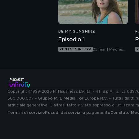
BE MY SUNSHINE
F
S
Episodio 1
P
25 mar | Mediaset
PUNTATA INTERA
P
Infinity
Copyright ©1999-2026 RTI Business Digital - RTI S.p.A.: p. iva 039
500.000.007 - Gruppo MFE Media For Europe N.V. - Tutti i diritti ris
artificiale generativa. È altresì fatto divieto espresso di utilizzare
Termini di servizio
Recedi dai servizi a pagamento
Comitato Medi