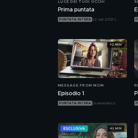
LUCE DEI TUOI OCCHI
S
Prima puntata
E
22 set 2021 |
PUNTATA INTERA
P
Canale 5
42 MIN
MESSAGE FROM MOM
R
Episodio 1
P
Drammatico
PUNTATA INTERA
P
43 MIN