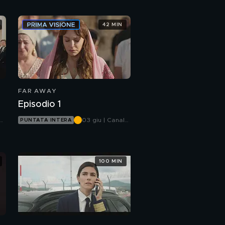
42 MIN
FAR AWAY
Episodio 1
03 giu | Canale
PUNTATA INTERA
5
100 MIN