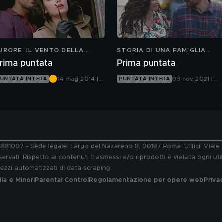
URORE, IL VENTO DELLA
STORIA DI UNA FAMIGLIA
PERANZA
PERBENE
rima puntata
Prima puntata
14 mag 2014 |
03 nov 2021 |
UNTATA INTERA
PUNTATA INTERA
Canale 5
Canale 5
76881007 - Sede legale: Largo del Nazareno 8, 00187 Roma. Uffici: Vial
ervati. Rispetto ai contenuti trasmessi e/o riprodotti è vietata ogni uti
 mezzi automatizzati di data scraping.
a e Minori
Parental Control
Regolamentazione per opere web
Priva