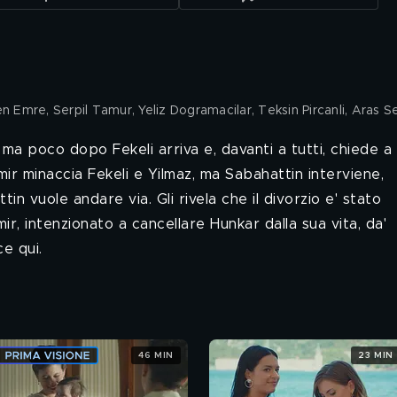
olen Emre, Serpil Tamur, Yeliz Dogramacilar, Teksin Pircanli, Aras S
, ma poco dopo Fekeli arriva e, davanti a tutti, chiede a
ir minaccia Fekeli e Yilmaz, ma Sabahattin interviene,
n vuole andare via. Gli rivela che il divorzio e' stato
mir, intenzionato a cancellare Hunkar dalla sua vita, da'
ce qui.
46 MIN
23 MIN