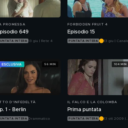
A PROMESSA
FORBIDDEN FRUIT 4
pisodio 649
Episodio 15
13 giu | Rete 4
13 giu | Canal
UNTATA INTERA
PUNTATA INTERA
5
56 MIN
104 MIN
TTO D'INFEDELTÀ
IL FALCO E LA COLOMBA
p. 1 - Berlin
Prima puntata
Drammatico
13 ott 2009 |
UNTATA INTERA
PUNTATA INTERA
Canale 5