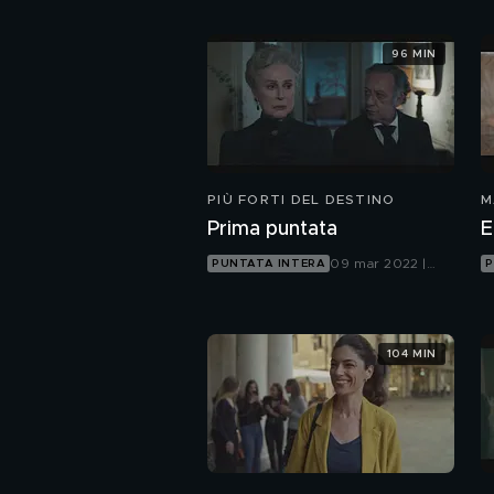
96 MIN
PIÙ FORTI DEL DESTINO
M
Prima puntata
E
09 mar 2022 |
PUNTATA INTERA
P
Canale 5
104 MIN