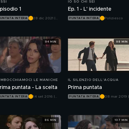
ISSI
IO SO CHI SEI
pisodio 1
Ep. 1 - L' incidente
28 dic 2021 |
Poliziesco
UNTATA INTERA
PUNTATA INTERA
Canale 5
94 MIN
98 MIN
IMBOCCHIAMOCI LE MANICHE
IL SILENZIO DELL'ACQUA
rima puntata - La scelta
Prima puntata
14 set 2016 |
08 mar 2019 
UNTATA INTERA
PUNTATA INTERA
Canale 5
Canale 5
86 MIN
107 MIN