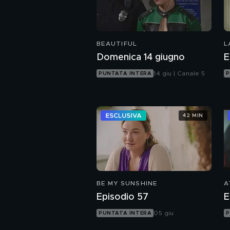
BEAUTIFUL
L
Domenica 14 giugno
E
14 giu | Canale 5
PUNTATA INTERA
P
42 MIN
BE MY SUNSHINE
A
Episodio 57
E
05 giu
PUNTATA INTERA
P