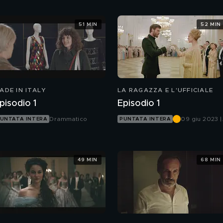
51 MIN
52 MIN
ADE IN ITALY
LA RAGAZZA E L'UFFICIALE
pisodio 1
Episodio 1
Drammatico
09 giu 2023 |
UNTATA INTERA
PUNTATA INTERA
Canale 5
49 MIN
68 MIN