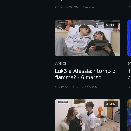
P
04 nov 2025 | Canale 5
0
9 MIN
AMICI
S
Luk3 e Alessia: ritorno di
I
fiamma? - 6 marzo
b
g
06 mar 2025 | Canale 5
1
p
d
4 MIN