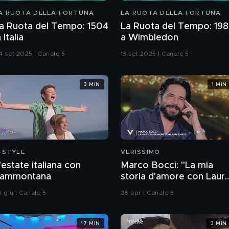
A RUOTA DELLA FORTUNA
LA RUOTA DELLA FORTUNA
a Ruota del Tempo: 1504
La Ruota del Tempo: 19
n Italia
a Wimbledon
4 set 2025 | Canale 5
13 set 2025 | Canale 5
3 MIN
1 MIN
-STYLE
VERISSIMO
'estate italiana con
Marco Bocci: "La mia
ammontana
storia d'amore con Laur
Chiatti"
6 giu | Canale 5
26 apr | Canale 5
17 MIN
3 MIN