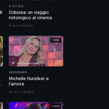
X-STYLE
86
Odissea: un viaggio
mitologico al cinema
19 giu | Canale 5
1 MIN
VERISSIMO
Michelle Hunziker e
a
l'amore
26 apr | Canale 5
7 MIN