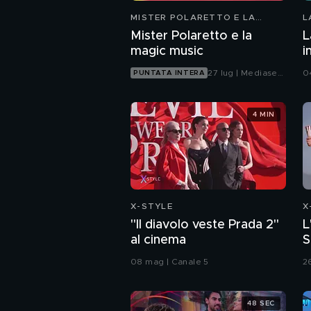
MISTER POLARETTO E LA
L
MAGIC MUSIC
Mister Polaretto e la
L
magic music
i
27 lug | Mediaset
0
PUNTATA INTERA
Infinity
4 MIN
X-STYLE
X
"Il diavolo veste Prada 2"
L
al cinema
S
08 mag | Canale 5
2
48 SEC