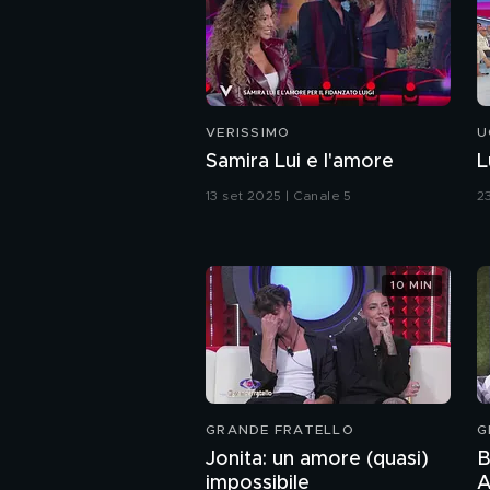
VERISSIMO
U
Samira Lui e l'amore
L
13 set 2025 | Canale 5
2
10 MIN
GRANDE FRATELLO
G
Jonita: un amore (quasi)
B
impossibile
A