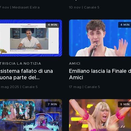
epe
7 nov | Mediaset Extra
10 nov | Canale 5
4 MIN
4 MIN
TRISCIA LA NOTIZIA
AMICI
l sistema fallato di una
Emiliano lascia la Finale d
uona parte del
Amici
iornalismo online: articoli
7 mag 2025 | Canale 5
17 mag | Canale 5
ubblicati senza la verifica
elle fonti
7 MIN
9 MIN