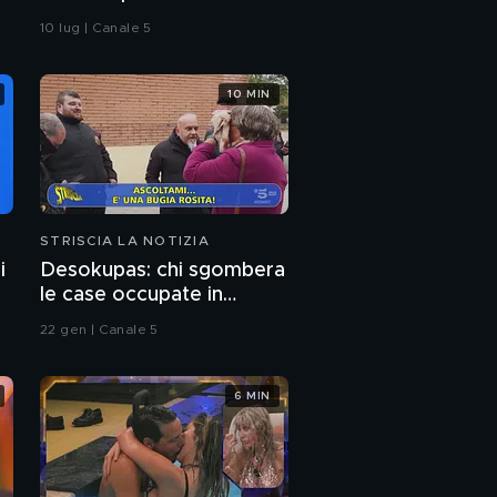
Emma: il curioso triangolo
10 lug | Canale 5
10 MIN
STRISCIA LA NOTIZIA
i
Desokupas: chi sgombera
le case occupate in
Spagna. L'inchiesta di
22 gen | Canale 5
Francesco Mazza
6 MIN