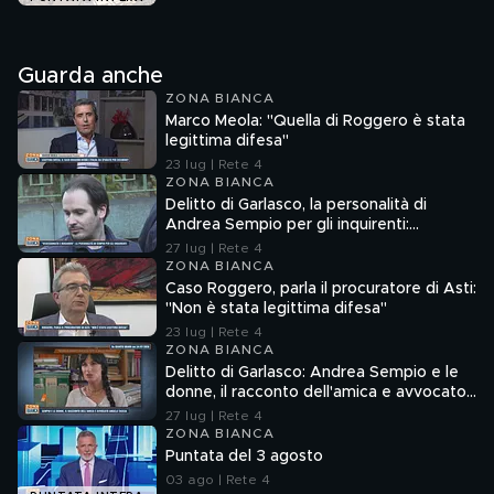
Guarda anche
ZONA BIANCA
Marco Meola: "Quella di Roggero è stata
legittima difesa"
23 lug | Rete 4
ZONA BIANCA
Delitto di Garlasco, la personalità di
Andrea Sempio per gli inquirenti:
"Ossessionato e bugiardo"
27 lug | Rete 4
ZONA BIANCA
Caso Roggero, parla il procuratore di Asti:
"Non è stata legittima difesa"
23 lug | Rete 4
ZONA BIANCA
Delitto di Garlasco: Andrea Sempio e le
donne, il racconto dell'amica e avvocato
Angela Taccia
27 lug | Rete 4
ZONA BIANCA
Puntata del 3 agosto
03 ago | Rete 4