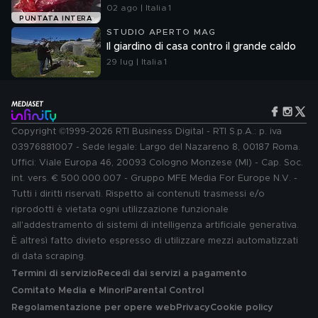
02 ago | Italia 1
PUNTATA INTERA
STUDIO APERTO MAG
Il giardino di casa contro il grande caldo
29 lug | Italia 1
Copyright ©1999-2026 RTI Business Digital - RTI S.p.A.: p. iva
03976881007 - Sede legale: Largo del Nazareno 8, 00187 Roma.
Uffici: Viale Europa 46, 20093 Cologno Monzese (MI) - Cap. Soc.
int. vers. € 500.000.007 - Gruppo MFE Media For Europe N.V. -
Tutti i diritti riservati. Rispetto ai contenuti trasmessi e/o
riprodotti è vietata ogni utilizzazione funzionale
all'addestramento di sistemi di intelligenza artificiale generativa.
È altresì fatto divieto espresso di utilizzare mezzi automatizzati
di data scraping.
Termini di servizio
Recedi dai servizi a pagamento
Comitato Media e Minori
Parental Control
Regolamentazione per opere web
Privacy
Cookie policy