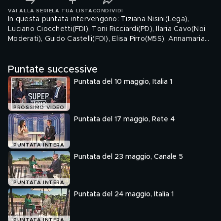
VAI ALLA SERIE
LA TUA LISTA
CONDIVIDI
In questa puntata intervengono: Tiziana Nisini(Lega),
Luciano Ciocchetti(FDI), Toni Ricciardi(PD), Ilaria Cavo(Noi
Moderati), Guido Castelli(FDI), Elisa Pirro(M5S), Annamaria
Furlan(Italia Viva), Elisabetta Piccolotti(AVS), Patrizia
Marrocco(Forza Italia), Fabrizio Benzoni(Azione).
Puntate successive
Puntata del 10 maggio, Italia 1
PROSSIMO VIDEO
Puntata del 17 maggio, Rete 4
PUNTATA INTERA
Puntata del 23 maggio, Canale 5
PUNTATA INTERA
Puntata del 24 maggio, Italia 1
PUNTATA INTERA