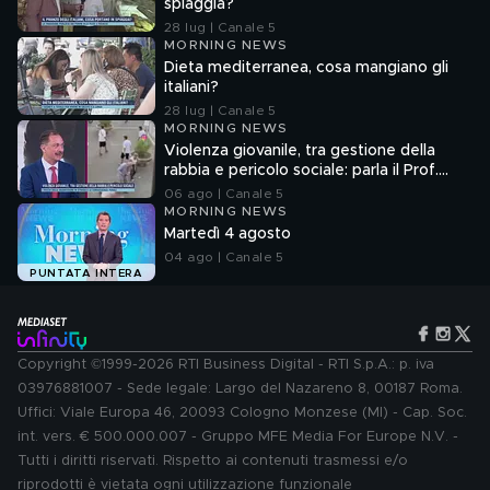
spiaggia?
28 lug | Canale 5
MORNING NEWS
Dieta mediterranea, cosa mangiano gli
italiani?
28 lug | Canale 5
MORNING NEWS
Violenza giovanile, tra gestione della
rabbia e pericolo sociale: parla il Prof.
Pierpaolo Limone
06 ago | Canale 5
MORNING NEWS
Martedì 4 agosto
04 ago | Canale 5
PUNTATA INTERA
Copyright ©1999-2026 RTI Business Digital - RTI S.p.A.: p. iva
03976881007 - Sede legale: Largo del Nazareno 8, 00187 Roma.
Uffici: Viale Europa 46, 20093 Cologno Monzese (MI) - Cap. Soc.
int. vers. € 500.000.007 - Gruppo MFE Media For Europe N.V. -
Tutti i diritti riservati. Rispetto ai contenuti trasmessi e/o
riprodotti è vietata ogni utilizzazione funzionale