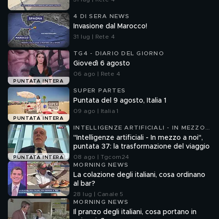
4 DI SERA NEWS
Invasione dal Marocco!
31 lug | Rete 4
TG4 - DIARIO DEL GIORNO
Giovedì 6 agosto
06 ago | Rete 4
PUNTATA INTERA
SUPER PARTES
Puntata del 9 agosto, Italia 1
09 ago | Italia 1
PUNTATA INTERA
INTELLIGENZE ARTIFICIALI - IN MEZZO
A NOI
"Intelligenze artificiali - In mezzo a noi",
puntata 37: la trasformazione del viaggio
08 ago | Tgcom24
PUNTATA INTERA
MORNING NEWS
La colazione degli italiani, cosa ordinano
al bar?
28 lug | Canale 5
MORNING NEWS
Il pranzo degli italiani, cosa portano in