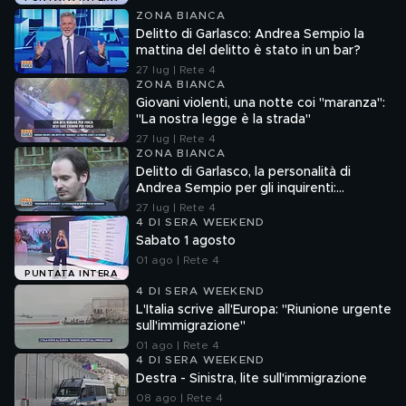
ZONA BIANCA
Delitto di Garlasco: Andrea Sempio la
mattina del delitto è stato in un bar?
27 lug | Rete 4
ZONA BIANCA
Giovani violenti, una notte coi "maranza":
"La nostra legge è la strada"
27 lug | Rete 4
ZONA BIANCA
Delitto di Garlasco, la personalità di
Andrea Sempio per gli inquirenti:
"Ossessionato e bugiardo"
27 lug | Rete 4
4 DI SERA WEEKEND
Sabato 1 agosto
01 ago | Rete 4
PUNTATA INTERA
4 DI SERA WEEKEND
L'Italia scrive all'Europa: "Riunione urgente
sull'immigrazione"
01 ago | Rete 4
4 DI SERA WEEKEND
Destra - Sinistra, lite sull'immigrazione
08 ago | Rete 4