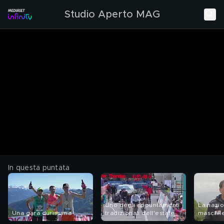
Studio Aperto MAG
In questa puntata
Uno degli appuntamenti
La nazio
Una gara durissima
tradizionali dell'estate
maschil