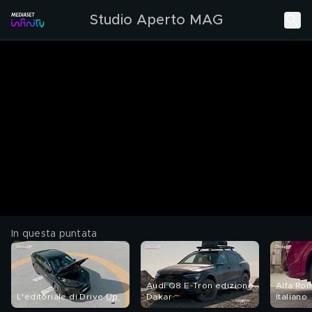
Studio Aperto MAG
In questa puntata
Audi Q8 E-Tron edizione
Alfa Ro
L'editoriale di Drive Up
Dakar
Italiano