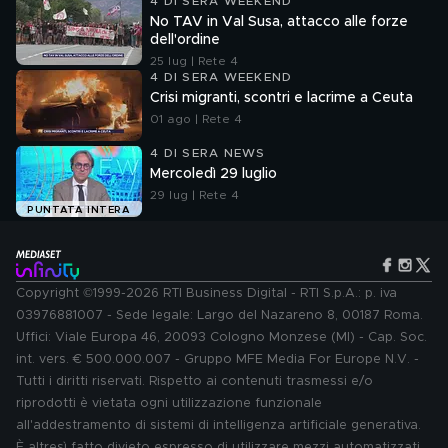
4 DI SERA WEEKEND
No TAV in Val Susa, attacco alle forze
dell'ordine
25 lug | Rete 4
4 DI SERA WEEKEND
Crisi migranti, scontri e lacrime a Ceuta
01 ago | Rete 4
4 DI SERA NEWS
Mercoledì 29 luglio
29 lug | Rete 4
PUNTATA INTERA
Copyright ©1999-2026 RTI Business Digital - RTI S.p.A.: p. iva
03976881007 - Sede legale: Largo del Nazareno 8, 00187 Roma.
Uffici: Viale Europa 46, 20093 Cologno Monzese (MI) - Cap. Soc.
int. vers. € 500.000.007 - Gruppo MFE Media For Europe N.V. -
Tutti i diritti riservati. Rispetto ai contenuti trasmessi e/o
riprodotti è vietata ogni utilizzazione funzionale
all'addestramento di sistemi di intelligenza artificiale generativa.
È altresì fatto divieto espresso di utilizzare mezzi automatizzati