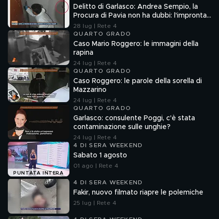
Delitto di Garlasco: Andrea Sempio, la
Procura di Pavia non ha dubbi: l'impronta
33 è la pistola fumante
28 lug | Rete 4
QUARTO GRADO
Caso Mario Roggero: le immagini della
rapina
24 lug | Rete 4
QUARTO GRADO
Caso Roggero: le parole della sorella di
Mazzarino
24 lug | Rete 4
QUARTO GRADO
Garlasco: consulente Poggi, c'è stata
contaminazione sulle unghie?
24 lug | Rete 4
4 DI SERA WEEKEND
Sabato 1 agosto
01 ago | Rete 4
PUNTATA INTERA
4 DI SERA WEEKEND
Fakir, nuovo filmato riapre le polemiche
25 lug | Rete 4