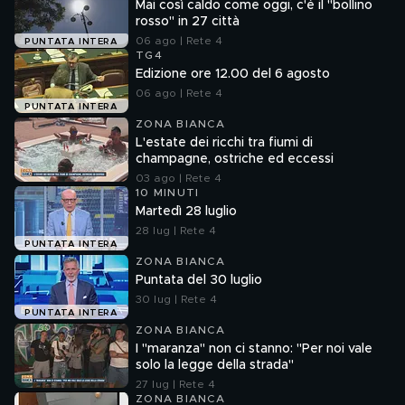
Mai così caldo come oggi, c'è il "bollino
rosso" in 27 città
06 ago | Rete 4
PUNTATA INTERA
TG4
Edizione ore 12.00 del 6 agosto
06 ago | Rete 4
PUNTATA INTERA
ZONA BIANCA
L'estate dei ricchi tra fiumi di
champagne, ostriche ed eccessi
03 ago | Rete 4
10 MINUTI
Martedì 28 luglio
28 lug | Rete 4
PUNTATA INTERA
ZONA BIANCA
Puntata del 30 luglio
30 lug | Rete 4
PUNTATA INTERA
ZONA BIANCA
I "maranza" non ci stanno: "Per noi vale
solo la legge della strada"
27 lug | Rete 4
ZONA BIANCA