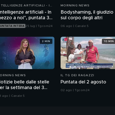
NTELLIGENZE ARTIFICIALI - IN
MORNING NEWS
EZZO A NOI
Intelligenze artificiali - In
Bodyshaming, il giudizio
ezzo a noi", puntata 35:
sul corpo degli altri
l progetto Glasswing
25 lug | Tgcom24
06 ago | Canale 5
UNTATA INTERA
2 MIN
10 MIN
ORNING NEWS
IL TG DEI RAGAZZI
otizie belle dalle stelle
Puntata del 2 agosto
er la settimana del 3
02 ago | Tgcom24
gosto
3 ago | Canale 5