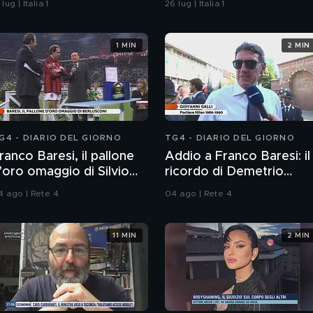
 lug | Italia 1
26 lug | Italia 1
1 MIN
2 MIN
G4 - DIARIO DEL GIORNO
TG4 - DIARIO DEL GIORNO
ranco Baresi, il pallone
Addio a Franco Baresi: il
'oro omaggio di Silvio
ricordo di Demetrio
erlusconi
Albertini, Clarence
4 ago | Rete 4
04 ago | Rete 4
Seedorf e Giovanni Galli
11 MIN
2 MIN