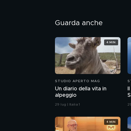
Guarda anche
4 MIN
STUDIO APERTO MAG
S
Un diario della vita in
I
alpeggio
S
29 lug | Italia 1
29
4 MIN