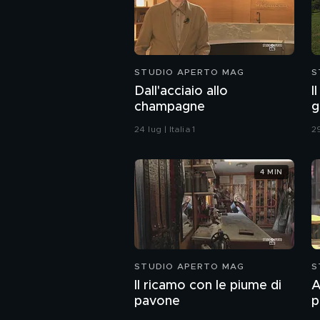
STUDIO APERTO MAG
S
Dall'acciaio allo
I
champagne
g
24 lug | Italia 1
29
4 MIN
STUDIO APERTO MAG
S
Il ricamo con le piume di
A
pavone
p