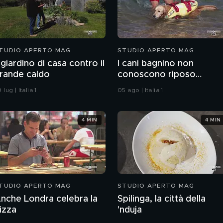
TUDIO APERTO MAG
STUDIO APERTO MAG
l giardino di casa contro il
I cani bagnino non
rande caldo
conoscono riposo
d'estate
 lug | Italia 1
05 ago | Italia 1
4 MIN
4 MIN
TUDIO APERTO MAG
STUDIO APERTO MAG
nche Londra celebra la
Spilinga, la città della
izza
'nduja