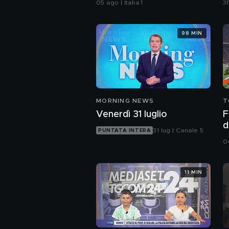
05 ago | Italia 1
31
98 MIN
MORNING NEWS
T
Venerdì 31 luglio
F
d
31 lug | Canale 5
PUNTATA INTERA
B
0
11 MIN