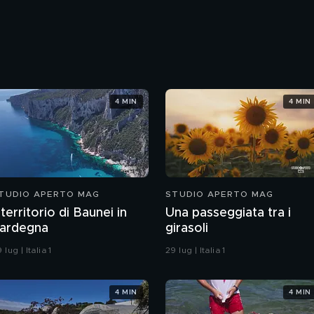
4 MIN
4 MIN
TUDIO APERTO MAG
STUDIO APERTO MAG
l territorio di Baunei in
Una passeggiata tra i
ardegna
girasoli
 lug | Italia 1
29 lug | Italia 1
4 MIN
4 MIN