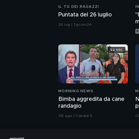
IL TG DEI RAGAZZI
I
M
Puntata del 26 luglio
"
m
26 lug | Tgcom24
i
P
52 SEC
MORNING NEWS
M
Bimba aggredita da cane
N
randagio
p
a
06 ago | Canale 5
0