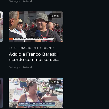
04 ago | Rete 4
2 MIN
TG4 - DIARIO DEL GIORNO
Addio a Franco Baresi: il
ricordo commosso dei
tifosi
04 ago | Rete 4
5 MIN