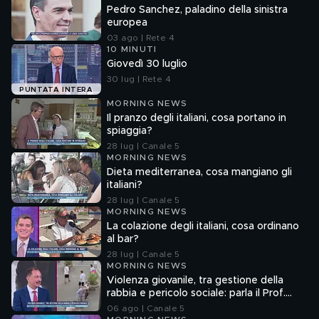
Pedro Sanchez, paladino della sinistra
europea
03 ago | Rete 4
10 MINUTI
Giovedì 30 luglio
30 lug | Rete 4
PUNTATA INTERA
MORNING NEWS
Il pranzo degli italiani, cosa portano in
spiaggia?
28 lug | Canale 5
MORNING NEWS
Dieta mediterranea, cosa mangiano gli
italiani?
28 lug | Canale 5
MORNING NEWS
La colazione degli italiani, cosa ordinano
al bar?
28 lug | Canale 5
MORNING NEWS
Violenza giovanile, tra gestione della
rabbia e pericolo sociale: parla il Prof.
Pierpaolo Limone
06 ago | Canale 5