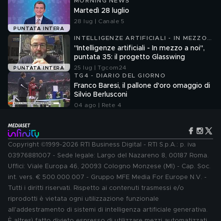
MORNING NEWS
Martedì 28 luglio
28 lug | Canale 5
PUNTATA INTERA
INTELLIGENZE ARTIFICIALI - IN MEZZO
A NOI
"Intelligenze artificiali - In mezzo a noi",
puntata 35: il progetto Glasswing
25 lug | Tgcom24
PUNTATA INTERA
TG4 - DIARIO DEL GIORNO
Franco Baresi, il pallone d'oro omaggio di
Silvio Berlusconi
04 ago | Rete 4
Copyright ©1999-2026 RTI Business Digital - RTI S.p.A.: p. iva
03976881007 - Sede legale: Largo del Nazareno 8, 00187 Roma.
Uffici: Viale Europa 46, 20093 Cologno Monzese (MI) - Cap. Soc.
int. vers. € 500.000.007 - Gruppo MFE Media For Europe N.V. -
Tutti i diritti riservati. Rispetto ai contenuti trasmessi e/o
riprodotti è vietata ogni utilizzazione funzionale
all'addestramento di sistemi di intelligenza artificiale generativa.
È altresì fatto divieto espresso di utilizzare mezzi automatizzati