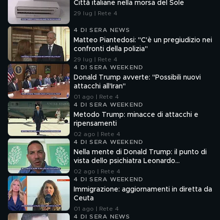
Città italiane nella morsa del Sole
29 lug | Rete 4
4 DI SERA NEWS
Matteo Piantedosi: "C'è un pregiudizio nei
confronti della polizia"
29 lug | Rete 4
4 DI SERA WEEKEND
Donald Trump avverte: "Possibili nuovi
attacchi all'Iran"
01 ago | Rete 4
4 DI SERA WEEKEND
Metodo Trump: minacce di attacchi e
ripensamenti
02 ago | Rete 4
4 DI SERA WEEKEND
Nella mente di Donald Trump: il punto di
vista dello psichiatra Leonardo
Mendolicchio
02 ago | Rete 4
4 DI SERA WEEKEND
Immigrazione: aggiornamenti in diretta da
Ceuta
01 ago | Rete 4
4 DI SERA NEWS