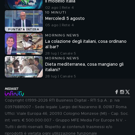
il modello Italia
02 ago | Rete 4
10 MINUTI
Mercoledì 5 agosto
05 ago | Rete 4
PUNTATA INTERA
MORNING NEWS
La colazione degli italiani, cosa ordinano
al bar?
28 lug | Canale 5
MORNING NEWS
Dieta mediterranea, cosa mangiano gli
italiani?
28 lug | Canale 5
Copyright ©1999-2026 RTI Business Digital - RTI S.p.A.: p. iva
03976881007 - Sede legale: Largo del Nazareno 8, 00187 Roma.
Uffici: Viale Europa 46, 20093 Cologno Monzese (MI) - Cap. Soc.
int. vers. € 500.000.007 - Gruppo MFE Media For Europe N.V. -
Tutti i diritti riservati. Rispetto ai contenuti trasmessi e/o
riprodotti è vietata ogni utilizzazione funzionale