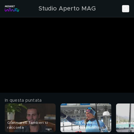
Studio Aperto MAG
In questa puntata
Gianmarco Tamberi si
Dorothea Wierer,
Una tavo
racconta
campionessa biathlon
dal mar