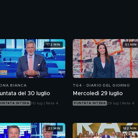
172 MIN
51 MIN
ONA BIANCA
TG4 - DIARIO DEL GIORNO
untata del 30 luglio
Mercoledì 29 luglio
30 lug | Rete 4
29 lug | Rete 4
UNTATA INTERA
PUNTATA INTERA
23 MIN
182 MIN