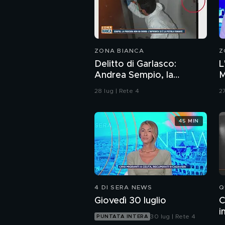
ZONA BIANCA
Z
Delitto di Garlasco:
L
Andrea Sempio, la
M
Procura di Pavia non ha
28 lug | Rete 4
27
dubbi: l'impronta 33 è la
pistola fumante
45 MIN
4 DI SERA NEWS
Q
Giovedì 30 luglio
C
i
30 lug | Rete 4
PUNTATA INTERA