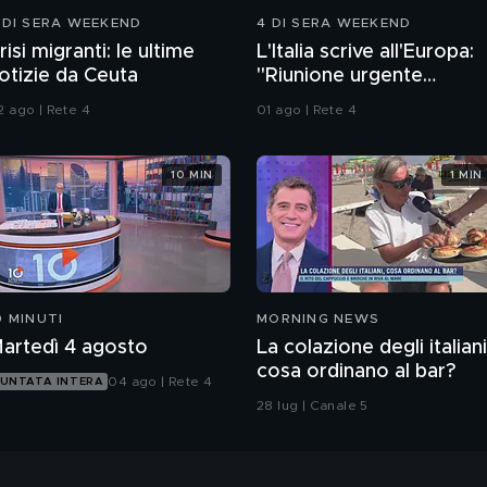
 DI SERA WEEKEND
4 DI SERA WEEKEND
risi migranti: le ultime
L'Italia scrive all'Europa:
otizie da Ceuta
"Riunione urgente
sull'immigrazione"
2 ago | Rete 4
01 ago | Rete 4
10 MIN
1 MIN
0 MINUTI
MORNING NEWS
artedì 4 agosto
La colazione degli italiani
cosa ordinano al bar?
04 ago | Rete 4
UNTATA INTERA
28 lug | Canale 5