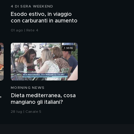
4 DI SERA WEEKEND
Esodo estivo, in viaggio
con carburanti in aumento
01 ago | Rete 4
1 MIN
MORNING NEWS
,
Dieta mediterranea, cosa
mangiano gli italiani?
28 lug | Canale 5