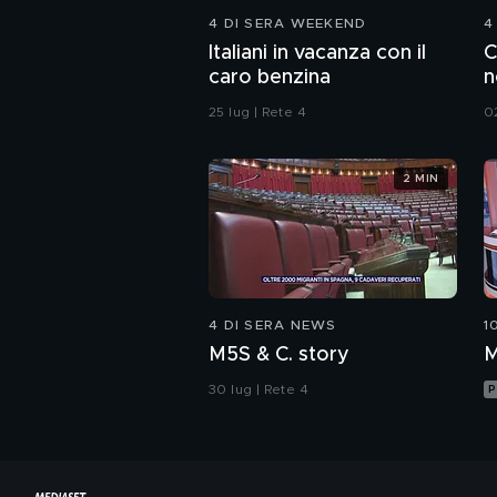
4 DI SERA WEEKEND
4
Italiani in vacanza con il
C
caro benzina
n
25 lug | Rete 4
0
2 MIN
4 DI SERA NEWS
1
M5S & C. story
M
30 lug | Rete 4
P