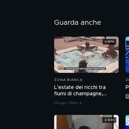
Guarda anche
3 MIN
ZONA BIANCA
Z
L'estate dei ricchi tra
P
fiumi di champagne,
P
ostriche ed eccessi
03 ago | Rete 4
2 MIN