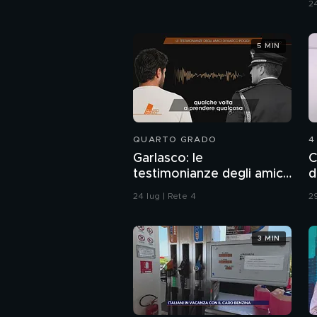
24
5 MIN
QUARTO GRADO
4
Garlasco: le
C
testimonianze degli amici
d
di Marco Poggi
24 lug | Rete 4
29
3 MIN