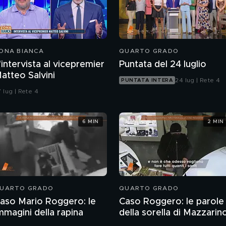
ONA BIANCA
QUARTO GRADO
'intervista al vicepremier
Puntata del 24 luglio
atteo Salvini
24 lug | Rete 4
PUNTATA INTERA
 lug | Rete 4
6 MIN
2 MIN
UARTO GRADO
QUARTO GRADO
aso Mario Roggero: le
Caso Roggero: le parole
mmagini della rapina
della sorella di Mazzarin