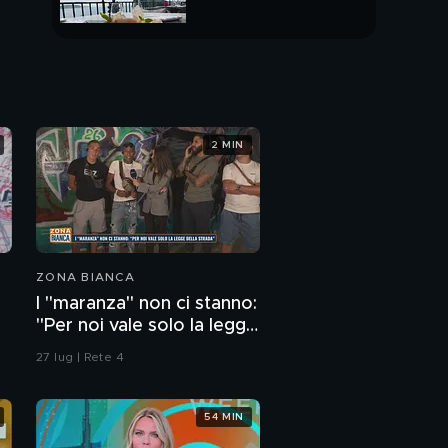
PUNTATA INTERA
2 MIN
ZONA BIANCA
I "maranza" non ci stanno:
"Per noi vale solo la legge
della strada"
27 lug | Rete 4
54 MIN