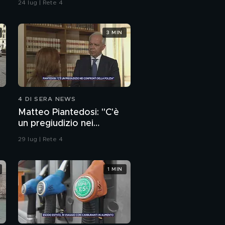
24 lug | Rete 4
unghie?
3 MIN
4 DI SERA NEWS
Matteo Piantedosi: "C'è
un pregiudizio nei
confronti della polizia"
29 lug | Rete 4
1 MIN