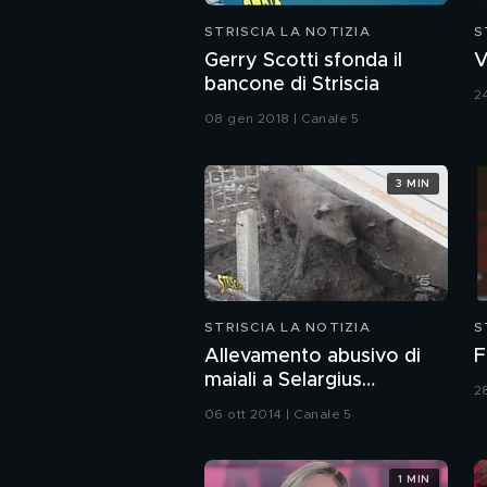
STRISCIA LA NOTIZIA
S
Gerry Scotti sfonda il
V
bancone di Striscia
2
08 gen 2018 | Canale 5
3 MIN
STRISCIA LA NOTIZIA
S
Allevamento abusivo di
F
maiali a Selargius
2
(Cagliari)
06 ott 2014 | Canale 5
1 MIN