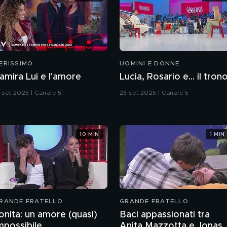
ERISSIMO
UOMINI E DONNE
amira Lui e l'amore
Lucia, Rosario e... il tron
3 set 2025 | Canale 5
23 set 2025 | Canale 5
10 MIN
1 MIN
RANDE FRATELLO
GRANDE FRATELLO
onita: un amore (quasi)
Baci appassionati tra
mpossibile
Anita Mazzotta e Jonas