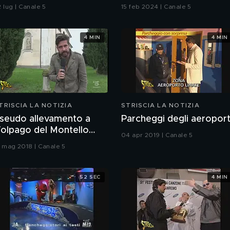
5S sul caso Delmastro
lo "strappo"
 lug | Canale 5
15 feb 2024 | Canale 5
4 MIN
4 MIN
TRISCIA LA NOTIZIA
STRISCIA LA NOTIZIA
seudo allevamento a
Parcheggi degli aeroport
olpago del Montello
04 apr 2019 | Canale 5
TV)
1 mag 2018 | Canale 5
52 SEC
4 MIN