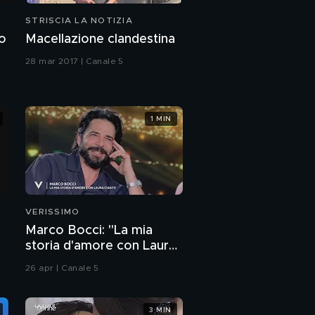
STRISCIA LA NOTIZIA
no
Macellazione clandestina
28 mar 2017 | Canale 5
1 MIN
VERISSIMO
Marco Bocci: "La mia
storia d'amore con Laura
Chiatti"
26 apr | Canale 5
3 MIN