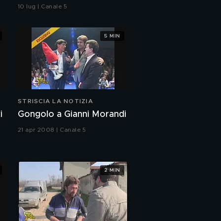
Emma: il curioso triangolo
10 lug | Canale 5
5 MIN
STRISCIA LA NOTIZIA
i
Gongolo a Gianni Morandi
21 apr 2008 | Canale 5
2 MIN