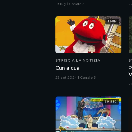
merito". Ecco la risposta
M
19 lug | Canale 5
22
di Paola Ferrari
1 MIN
STRISCIA LA NOTIZIA
S
Cun a cua
P
V
23 set 2024 | Canale 5
(
2
39 SEC