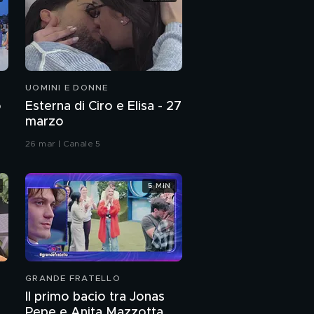
UOMINI E DONNE
o
Esterna di Ciro e Elisa - 27
marzo
26 mar | Canale 5
5 MIN
GRANDE FRATELLO
Il primo bacio tra Jonas
Pepe e Anita Mazzotta