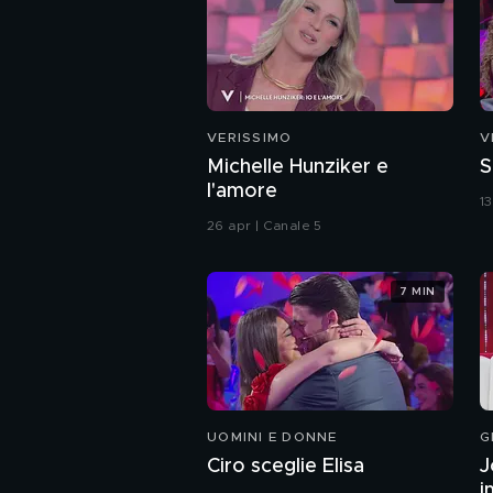
VERISSIMO
V
Michelle Hunziker e
S
l'amore
1
26 apr | Canale 5
7 MIN
UOMINI E DONNE
G
Ciro sceglie Elisa
J
i