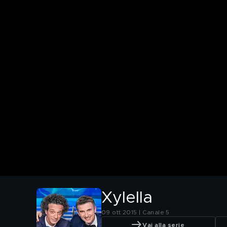
Xylella
09 ott 2015 | Canale 5
Vai alla serie