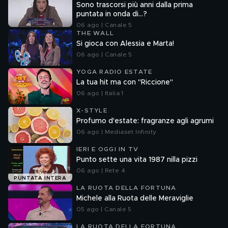
Sono trascorsi più anni dalla prima
puntata in onda di...?
06 ago | Canale 5
THE WALL
Si gioca con Alessia e Marta!
06 ago | Canale 5
YOGA RADIO ESTATE
La tua hit ma con "Riccione"
06 ago | Italia 1
X-STYLE
Profumo d'estate: fragranze agli agrumi
06 ago | Mediaset Infinity
IERI E OGGI IN TV
Punto sette una vita 1987 nilla pizzi
06 ago | Rete 4
PUNTATA INTERA
LA RUOTA DELLA FORTUNA
Michele alla Ruota delle Meraviglie
05 ago | Canale 5
LA RUOTA DELLA FORTUNA