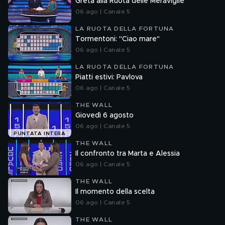
Greta alla Ruota delle Meraviglie
06 ago | Canale 5
LA RUOTA DELLA FORTUNA
Tormentoni: "Ciao mare"
06 ago | Canale 5
LA RUOTA DELLA FORTUNA
Piatti estivi: Pavlova
06 ago | Canale 5
THE WALL
Giovedì 6 agosto
06 ago | Canale 5
PUNTATA INTERA
THE WALL
Il confronto tra Marta e Alessia
06 ago | Canale 5
THE WALL
Il momento della scelta
06 ago | Canale 5
THE WALL