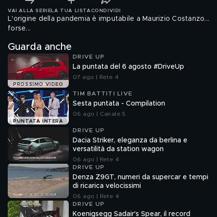
VAI ALLA SERIE
LA TUA LISTA
CONDIVIDI
L'origine della pandemia è imputabile a Maurizio Costanzo...
forse...
Guarda anche
DRIVE UP
La puntata del 6 agosto #DriveUp
07 ago | Rete 4
PROSSIMO VIDEO
TIM BATTITI LIVE
Sesta puntata - Compilation
06 ago | Canale 5
PUNTATA INTERA
DRIVE UP
Dacia Striker, eleganza da berlina e
versatilità da station wagon
06 ago | Rete 4
DRIVE UP
Denza Z9GT, numeri da supercar e tempi
di ricarica velocissimi
06 ago | Rete 4
DRIVE UP
Koenigsegg Sadair's Spear, il record