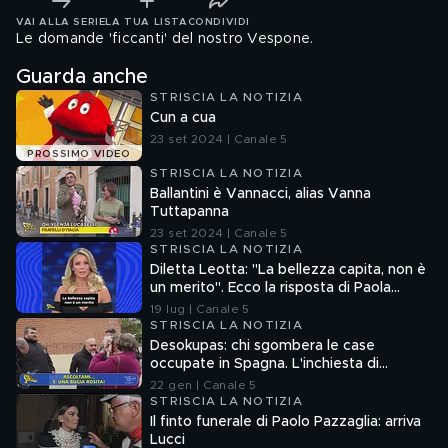
VAI ALLA SERIE
LA TUA LISTA
CONDIVIDI
Le domande 'ficcanti' del nostro Vespone.
Guarda anche
STRISCIA LA NOTIZIA
Cun a cua
23 set 2024 | Canale 5
PROSSIMO VIDEO
STRISCIA LA NOTIZIA
Ballantini è Vannacci, alias Vanna
Tuttapanna
23 set 2024 | Canale 5
STRISCIA LA NOTIZIA
Diletta Leotta: "La bellezza capita, non è
un merito". Ecco la risposta di Paola
Ferrari
19 lug | Canale 5
STRISCIA LA NOTIZIA
Desokupas: chi sgombera le case
occupate in Spagna. L'inchiesta di
Francesco Mazza
22 gen | Canale 5
STRISCIA LA NOTIZIA
Il finto funerale di Paolo Pazzaglia: arriva
Lucci