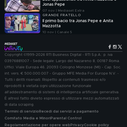
Jonas Pepe
07 nov | Mediaset Extra
GRANDE FRATELLO
Il primo bacio tra Jonas Pepe e Anita
Mazzotta
10 nov | Canale 5
Copyright ©1999-2026 RTI Business Digital - RTI S.p.A.: p. iva
03976881007 - Sede legale: Largo del Nazareno 8, 00187 Roma.
Uffici: Viale Europa 46, 20093 Cologno Monzese (MI) - Cap. Soc.
int. vers. € 500.000.007 - Gruppo MFE Media For Europe N.V. -
Tutti i diritti riservati. Rispetto ai contenuti trasmessi e/o
riprodotti è vietata ogni utilizzazione funzionale
all'addestramento di sistemi di intelligenza artificiale generativa.
È altresì fatto divieto espresso di utilizzare mezzi automatizzati
di data scraping.
Termini di servizio
Recedi dai servizi a pagamento
Comitato Media e Minori
Parental Control
Regolamentazione per opere web
Privacy
Cookie policy