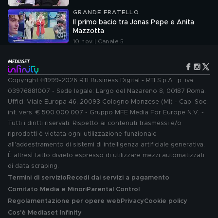
GRANDE FRATELLO
Il primo bacio tra Jonas Pepe e Anita
Mazzotta
10 nov | Canale 5
Copyright ©1999-2026 RTI Business Digital - RTI S.p.A.: p. iva
03976881007 - Sede legale: Largo del Nazareno 8, 00187 Roma.
Uffici: Viale Europa 46, 20093 Cologno Monzese (MI) - Cap. Soc.
int. vers. € 500.000.007 - Gruppo MFE Media For Europe N.V. -
Tutti i diritti riservati. Rispetto ai contenuti trasmessi e/o
riprodotti è vietata ogni utilizzazione funzionale
all'addestramento di sistemi di intelligenza artificiale generativa.
È altresì fatto divieto espresso di utilizzare mezzi automatizzati
di data scraping.
Termini di servizio
Recedi dai servizi a pagamento
Comitato Media e Minori
Parental Control
Regolamentazione per opere web
Privacy
Cookie policy
Cos'è Mediaset Infinity