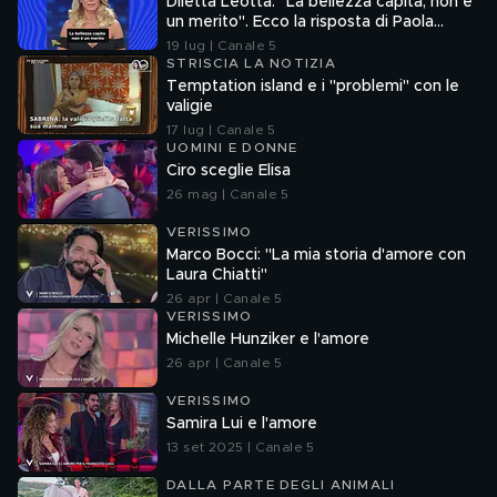
Diletta Leotta: "La bellezza capita, non è
un merito". Ecco la risposta di Paola
Ferrari
19 lug | Canale 5
STRISCIA LA NOTIZIA
Temptation island e i "problemi" con le
valigie
17 lug | Canale 5
UOMINI E DONNE
Ciro sceglie Elisa
26 mag | Canale 5
VERISSIMO
Marco Bocci: "La mia storia d'amore con
Laura Chiatti"
26 apr | Canale 5
VERISSIMO
Michelle Hunziker e l'amore
26 apr | Canale 5
VERISSIMO
Samira Lui e l'amore
13 set 2025 | Canale 5
DALLA PARTE DEGLI ANIMALI