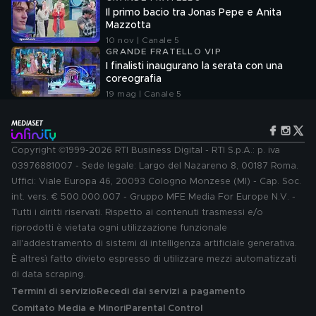
Il primo bacio tra Jonas Pepe e Anita
Mazzotta
10 nov | Canale 5
GRANDE FRATELLO VIP
I finalisti inaugurano la serata con una
coreografia
19 mag | Canale 5
Copyright ©1999-2026 RTI Business Digital - RTI S.p.A.: p. iva
03976881007 - Sede legale: Largo del Nazareno 8, 00187 Roma.
Uffici: Viale Europa 46, 20093 Cologno Monzese (MI) - Cap. Soc.
int. vers. € 500.000.007 - Gruppo MFE Media For Europe N.V. -
Tutti i diritti riservati. Rispetto ai contenuti trasmessi e/o
riprodotti è vietata ogni utilizzazione funzionale
all'addestramento di sistemi di intelligenza artificiale generativa.
È altresì fatto divieto espresso di utilizzare mezzi automatizzati
di data scraping.
Termini di servizio
Recedi dai servizi a pagamento
Comitato Media e Minori
Parental Control