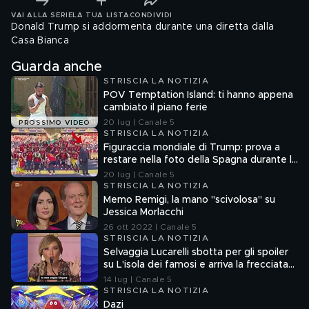
VAI ALLA SERIE
LA TUA LISTA
CONDIVIDI
Donald Trump si addormenta durante una diretta dalla
Casa Bianca
Guarda anche
STRISCIA LA NOTIZIA
POV Temptation Island: ti hanno appena
cambiato il piano ferie
20 lug | Canale 5
PROSSIMO VIDEO
STRISCIA LA NOTIZIA
Figuraccia mondiale di Trump: prova a
restare nella foto della Spagna durante la
premiazione
20 lug | Canale 5
STRISCIA LA NOTIZIA
Memo Remigi, la mano "scivolosa" su
Jessica Morlacchi
26 ott 2022 | Canale 5
STRISCIA LA NOTIZIA
Selvaggia Lucarelli sbotta per gli spoiler
su L'isola dei famosi e arriva la frecciata
di Fedez
14 lug | Canale 5
STRISCIA LA NOTIZIA
Dazi