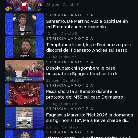
23 gen | Canale 5
STRISCIA LA NOTIZIA
Sanremo, De Martino vuole ospiti Belén
ed Emma: il curioso triangolo
10 lug | Canale 5
STRISCIA LA NOTIZIA
Temptation Island, Iris e l'imbarazzo per i
discorsi del fidanzato Andrea sul sesso
22 lug | Canale 5
STRISCIA LA NOTIZIA
Desokupas: chi sgombera le case
occupate in Spagna. L'inchiesta di
Francesco Mazza
22 gen | Canale 5
STRISCIA LA NOTIZIA
Rissa sfiorata al Senato durante le
proteste del M5S sul caso Delmastro
22 lug | Canale 5
STRISCIA LA NOTIZIA
Fagnani a Marzullo: "Nel 2026 la domanda
sui figli non si fa". Ma a Belve chiede di
aborto e maternità
20 lug | Canale 5
STRISCIA LA NOTIZIA