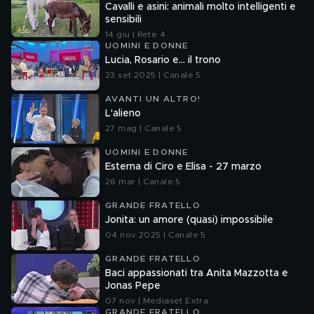
Cavalli e asini: animali molto intelligenti e
sensibili
14 giu | Rete 4
UOMINI E DONNE
Lucia, Rosario e... il trono
23 set 2025 | Canale 5
AVANTI UN ALTRO!
L'alieno
27 mag | Canale 5
UOMINI E DONNE
Esterna di Ciro e Elisa - 27 marzo
26 mar | Canale 5
GRANDE FRATELLO
Jonita: un amore (quasi) impossibile
04 nov 2025 | Canale 5
GRANDE FRATELLO
Baci appassionati tra Anita Mazzotta e
Jonas Pepe
07 nov | Mediaset Extra
GRANDE FRATELLO