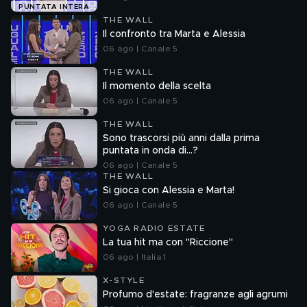
PUNTATA INTERA
THE WALL
Il confronto tra Marta e Alessia
06 ago | Canale 5
THE WALL
Il momento della scelta
06 ago | Canale 5
THE WALL
Sono trascorsi più anni dalla prima
puntata in onda di...?
06 ago | Canale 5
THE WALL
Si gioca con Alessia e Marta!
06 ago | Canale 5
YOGA RADIO ESTATE
La tua hit ma con "Riccione"
06 ago | Italia 1
X-STYLE
Profumo d'estate: fragranze agli agrumi