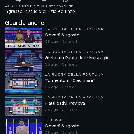
VAI ALLA SERIE
LA TUA LISTA
CONDIVIDI
Ingresso in studio di Ezio ed Enzo.
Guarda anche
LA RUOTA DELLA FORTUNA
Giovedì 6 agosto
06 ago | Canale 5
PROSSIMO VIDEO
LA RUOTA DELLA FORTUNA
Greta alla Ruota delle Meraviglie
06 ago | Canale 5
LA RUOTA DELLA FORTUNA
Tormentoni: "Ciao mare"
06 ago | Canale 5
LA RUOTA DELLA FORTUNA
Piatti estivi: Pavlova
06 ago | Canale 5
THE WALL
Giovedì 6 agosto
06 ago | Canale 5