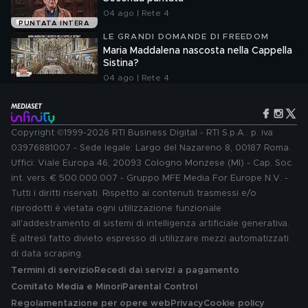
04 ago | Rete 4
PUNTATA INTERA
LE GRANDI DOMANDE DI FREEDOM
Maria Maddalena nascosta nella Cappella
Sistina?
04 ago | Rete 4
Copyright ©1999-2026 RTI Business Digital - RTI S.p.A.: p. iva
03976881007 - Sede legale: Largo del Nazareno 8, 00187 Roma.
Uffici: Viale Europa 46, 20093 Cologno Monzese (MI) - Cap. Soc.
int. vers. € 500.000.007 - Gruppo MFE Media For Europe N.V. -
Tutti i diritti riservati. Rispetto ai contenuti trasmessi e/o
riprodotti è vietata ogni utilizzazione funzionale
all'addestramento di sistemi di intelligenza artificiale generativa.
È altresì fatto divieto espresso di utilizzare mezzi automatizzati
di data scraping.
Termini di servizio
Recedi dai servizi a pagamento
Comitato Media e Minori
Parental Control
Regolamentazione per opere web
Privacy
Cookie policy