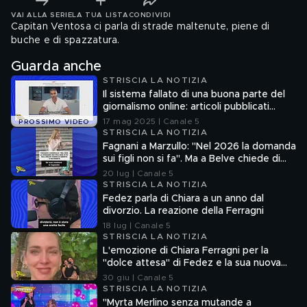
VAI ALLA SERIE
LA TUA LISTA
CONDIVIDI
Capitan Ventosa ci parla di strade maltenute, piene di
buche e di spazzatura.
Guarda anche
STRISCIA LA NOTIZIA
Il sistema fallato di una buona parte del
giornalismo online: articoli pubblicati
senza la verifica delle fonti
17 mag 2025 | Canale 5
PROSSIMO VIDEO
STRISCIA LA NOTIZIA
Fagnani a Marzullo: "Nel 2026 la domanda
sui figli non si fa". Ma a Belve chiede di
aborto e maternità
20 lug | Canale 5
STRISCIA LA NOTIZIA
Fedez parla di Chiara a un anno dal
divorzio. La reazione della Ferragni
18 lug | Canale 5
STRISCIA LA NOTIZIA
L'emozione di Chiara Ferragni per la
"dolce attesa" di Fedez e la sua nuova
compagna
30 giu | Canale 5
STRISCIA LA NOTIZIA
"Myrta Merlino senza mutande a