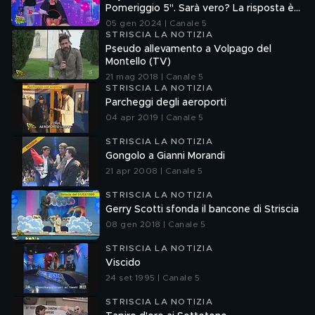
Pomeriggio 5". Sarà vero? La risposta è
nel fuorionda
05 gen 2024 | Canale 5
STRISCIA LA NOTIZIA
Pseudo allevamento a Volpago del
Montello (TV)
21 mag 2018 | Canale 5
STRISCIA LA NOTIZIA
Parcheggi degli aeroporti
04 apr 2019 | Canale 5
STRISCIA LA NOTIZIA
Gongolo a Gianni Morandi
21 apr 2008 | Canale 5
STRISCIA LA NOTIZIA
Gerry Scotti sfonda il bancone di Striscia
08 gen 2018 | Canale 5
STRISCIA LA NOTIZIA
Viscido
24 set 1995 | Canale 5
STRISCIA LA NOTIZIA