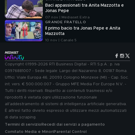
Baci appassionati tra Anita Mazzotta e
Jonas Pepe
07 nov | Mediaset Extra
GRANDE FRATELLO
Il primo bacio tra Jonas Pepe e Anita
Mazzotta
10 nov | Canale 5
Copyright ©1999-2026 RTI Business Digital - RTI S.p.A.: p. iva
03976881007 - Sede legale: Largo del Nazareno 8, 00187 Roma.
Uffici: Viale Europa 46, 20093 Cologno Monzese (MI) - Cap. Soc.
int. vers. € 500.000.007 - Gruppo MFE Media For Europe N.V. -
Tutti i diritti riservati. Rispetto ai contenuti trasmessi e/o
riprodotti è vietata ogni utilizzazione funzionale
all'addestramento di sistemi di intelligenza artificiale generativa.
È altresì fatto divieto espresso di utilizzare mezzi automatizzati
di data scraping.
Termini di servizio
Recedi dai servizi a pagamento
Comitato Media e Minori
Parental Control