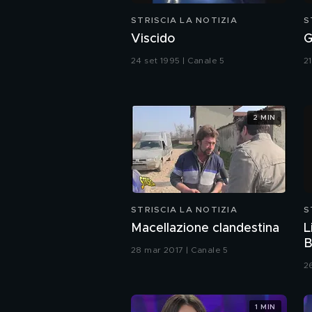
STRISCIA LA NOTIZIA
S
Viscido
G
24 set 1995 | Canale 5
2
2 MIN
STRISCIA LA NOTIZIA
S
Macellazione clandestina
L
B
28 mar 2017 | Canale 5
2
1 MIN