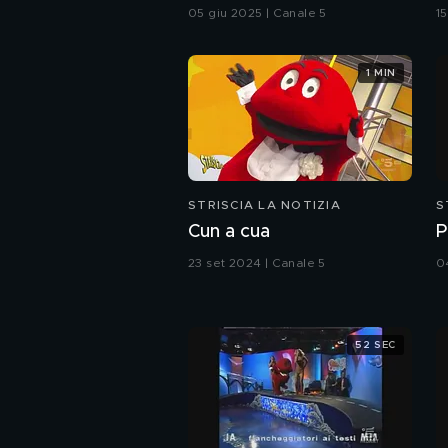
causa di odori
05 giu 2025 | Canale 5
1
insopportabili da 4 anni
1 MIN
STRISCIA LA NOTIZIA
S
Cun a cua
P
23 set 2024 | Canale 5
0
52 SEC