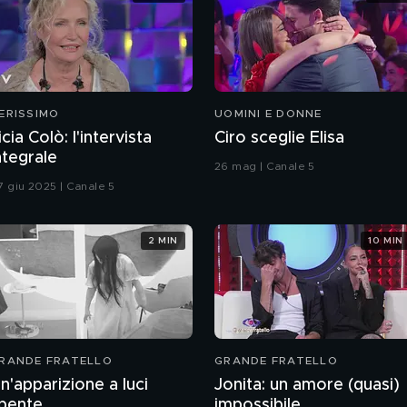
ERISSIMO
UOMINI E DONNE
icia Colò: l'intervista
Ciro sceglie Elisa
ntegrale
26 mag | Canale 5
7 giu 2025 | Canale 5
2 MIN
10 MIN
RANDE FRATELLO
GRANDE FRATELLO
n'apparizione a luci
Jonita: un amore (quasi)
pente
impossibile