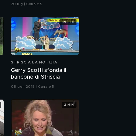
nella foto della Spagna
20 lug | Canale 5
durante la premiazione
39 SEC
STRISCIA LA NOTIZIA
Gerry Scotti sfonda il
bancone di Striscia
08 gen 2018 | Canale 5
2 MIN