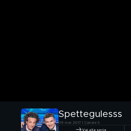
Spettegulesss
09 mar 2017 | Canale 5
Vai alla serie