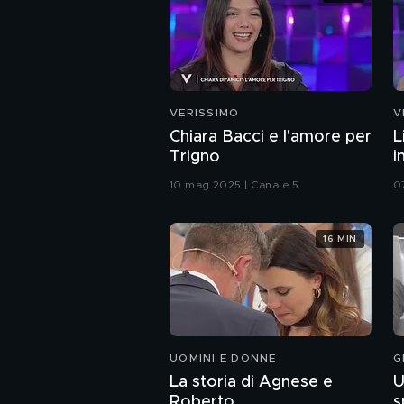
VERISSIMO
V
Chiara Bacci e l'amore per
L
Trigno
i
10 mag 2025 | Canale 5
0
16 MIN
UOMINI E DONNE
G
La storia di Agnese e
U
Roberto
s