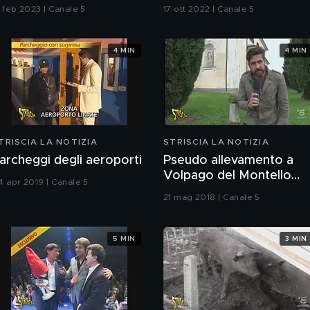
5 feb 2023 | Canale 5
17 ott 2022 | Canale 5
4 MIN
4 MIN
TRISCIA LA NOTIZIA
STRISCIA LA NOTIZIA
archeggi degli aeroporti
Pseudo allevamento a
Volpago del Montello
4 apr 2019 | Canale 5
(TV)
21 mag 2018 | Canale 5
5 MIN
3 MIN