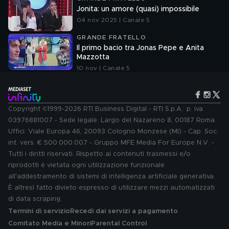
Jonita: un amore (quasi) impossibile
04 nov 2025 | Canale 5
GRANDE FRATELLO
Il primo bacio tra Jonas Pepe e Anita
Mazzotta
10 nov | Canale 5
Copyright ©1999-2026 RTI Business Digital - RTI S.p.A.: p. iva
03976881007 - Sede legale: Largo del Nazareno 8, 00187 Roma.
Uffici: Viale Europa 46, 20093 Cologno Monzese (MI) - Cap. Soc.
int. vers. € 500.000.007 - Gruppo MFE Media For Europe N.V. -
Tutti i diritti riservati. Rispetto ai contenuti trasmessi e/o
riprodotti è vietata ogni utilizzazione funzionale
all'addestramento di sistemi di intelligenza artificiale generativa.
È altresì fatto divieto espresso di utilizzare mezzi automatizzati
di data scraping.
Termini di servizio
Recedi dai servizi a pagamento
Comitato Media e Minori
Parental Control