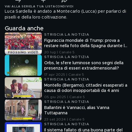
VAI ALLA SERIE
LA TUA LISTA
CONDIVIDI
Luca Sardella è andato a Montecarlo (Lucca) per parlarci di
piselli e della loro coltivazione.
Guarda anche
STRISCIA LA NOTIZIA
Figuraccia mondiale di Trump: prova a
restare nella foto della Spagna durante la
premiazione
20 lug | Canale 5
PROSSIMO VIDEO
STRISCIA LA NOTIZIA
Orbs, le sfere luminose sono segni della
presenza di esseri extradimensionali?
17 apr 2025 | Canale 5
STRISCIA LA NOTIZIA
Montello (Bergamo), cittadini esasperati a
causa di odori insopportabili da 4 anni
05 giu 2025 | Canale 5
STRISCIA LA NOTIZIA
Ballantini è Vannacci, alias Vanna
Tuttapanna
23 set 2024 | Canale 5
STRISCIA LA NOTIZIA
Il sistema fallato di una buona parte del